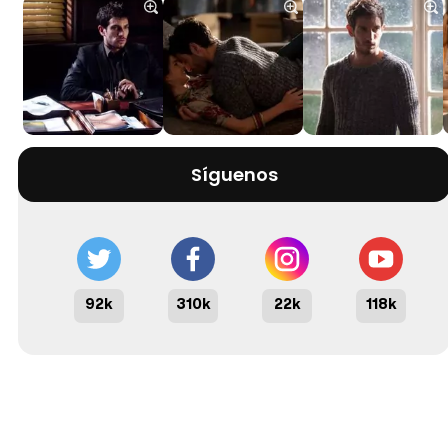
Síguenos
92k
310k
22k
118k