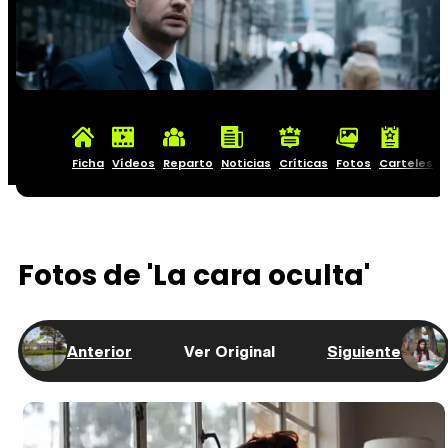
Ficha
Vídeos
Reparto
Noticias
Críticas
Fotos
Carteles
Fotos de 'La cara oculta'
Anterior
Ver Original
Siguiente