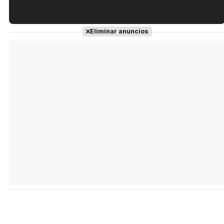
Tráiler en español de 'La isla olvidada'
Eliminar anuncios
Tráiler 'Vida perra' (2026)
Tráiler Oficial en VOSE 'The Audacity'
Tráiler en español 'Outcome' (2026)