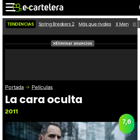
TENDENCIAS
Spring Breakers 2
Más que rivales
X Men
GTA
Noticias
Cartelera
Películas
Eliminar anuncios
Series
Vídeos
Taquilla
Fotos
Premios
Rostros
Críticas
Entradas
Portada
Películas
La cara oculta
2011
7,6