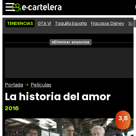
TENDENCIAS
GTA VI
Taquilla España
Fracasos Disney
Spi
Noticias
Cartelera
Películas
Eliminar anuncios
Series
Vídeos
Taquilla
Fotos
Premios
Rostros
Críticas
Entradas
Portada
Películas
La historia del amor
2016
3,8