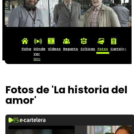
Ficha
Dónde
Vídeos
Reparto
Críticas
Fotos
Carteles
Ver
Beta
Fotos de 'La historia del
amor'