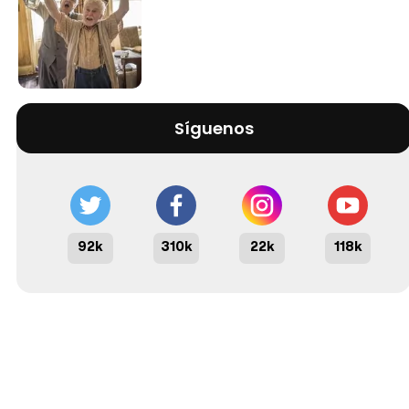
Síguenos
92k
310k
22k
118k