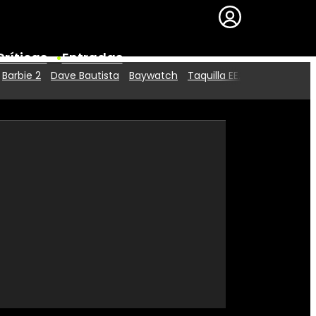
Críticas
Entradas
Barbie 2
Dave Bautista
Baywatch
Taquilla EE.UU.
Series
Premios