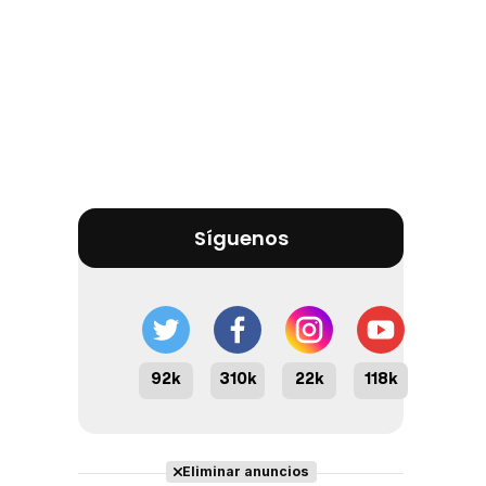
Síguenos
92k
310k
22k
118k
Eliminar anuncios