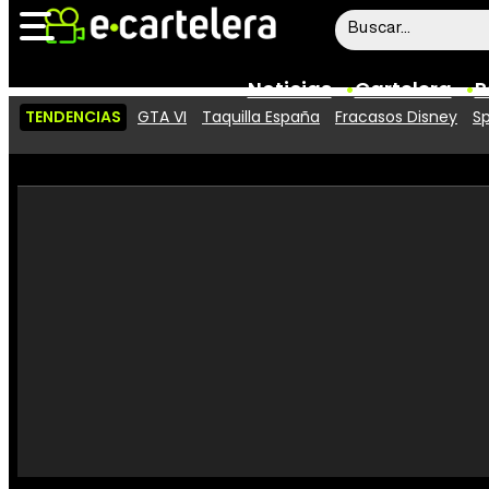
Noticias
Cartelera
P
TENDENCIAS
GTA VI
Taquilla España
Fracasos Disney
Sp
Noticias
Cartelera
Vídeos
Taquilla
Rostros
Críticas