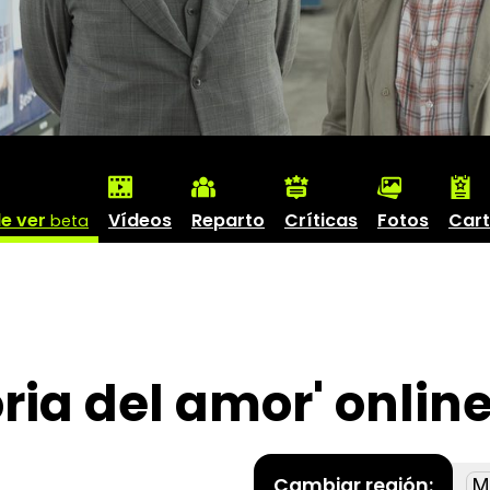
e ver
Vídeos
Reparto
Críticas
Fotos
Cart
beta
ria del amor' onlin
Cambiar región: