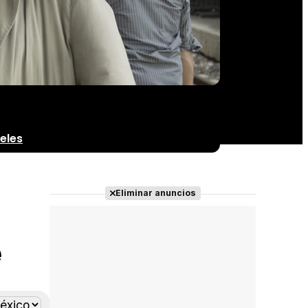
eles
Eliminar anuncios
e