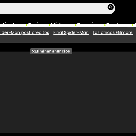
elículas
Series
Vídeos
Premios
Rostros
ider-Man post créditos
Final Spider-Man
Las chicas Gilmore
Películas
Eliminar anuncios
Fotos
Entradas