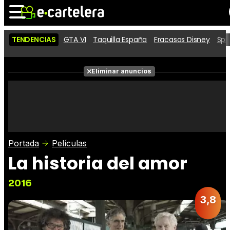
TENDENCIAS
GTA VI
Taquilla España
Fracasos Disney
Spi
Noticias
Cartelera
Películas
Eliminar anuncios
Series
Vídeos
Taquilla
Fotos
Premios
Rostros
Críticas
Entradas
Portada
Películas
La historia del amor
2016
3,8