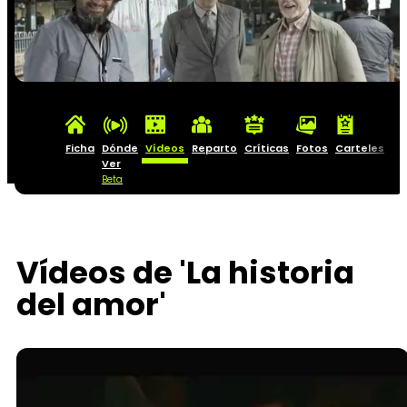
Ficha
Dónde
Vídeos
Reparto
Críticas
Fotos
Carteles
Ver
Beta
Vídeos de 'La historia
del amor'