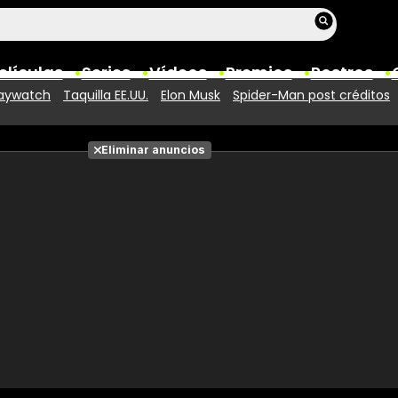
elículas
Series
Vídeos
Premios
Rostros
aywatch
Taquilla EE.UU.
Elon Musk
Spider-Man post créditos
Películas
Eliminar anuncios
Fotos
Entradas