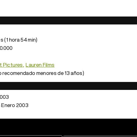
s (1 hora 54 min)
0.000
 Pictures
Lauren Films
o recomendado menores de 13 años)
2003
 Enero 2003