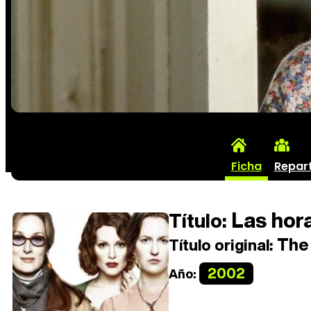
Ficha
Repar
Las hor
Título:
The
Título original:
2002
Año: