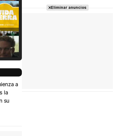
Eliminar anuncios
Tráiler 'Vida perra' (2026)
Tráiler Oficial en VOSE 'The Audacity'
mienza a
s la
n su
Tráiler en español 'Outcome' (2026)