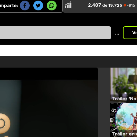
2.487
mparte:
de 19.725
-915
...
V