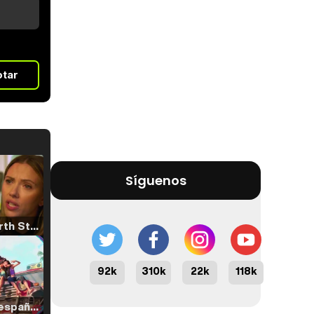
otar
Síguenos
Tráiler 'North Star' (2023)
92k
310k
22k
118k
Tráiler en español de 'La isla olvidada'