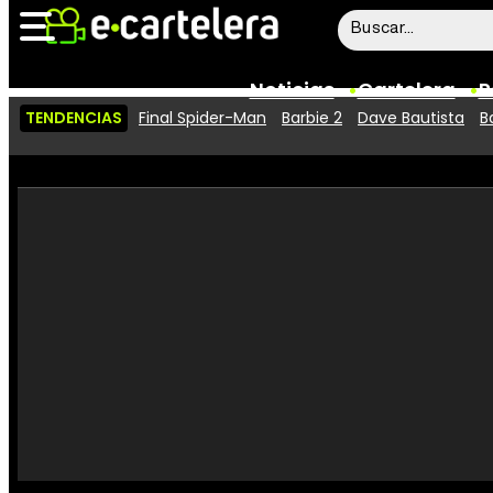
Noticias
Cartelera
P
TENDENCIAS
Final Spider-Man
Barbie 2
Dave Bautista
B
Noticias
Cartelera
Vídeos
Taquilla
Rostros
Críticas