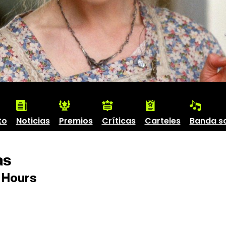
to
Noticias
Premios
Críticas
Carteles
Banda s
as
 Hours