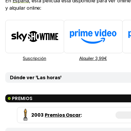
En
España
, esta película está disponible para ver onlin
y alquilar online:
Suscripción
Alquiler 3,99€
Dónde ver 'Las horas'
PREMIOS
2003
Premios Oscar
: