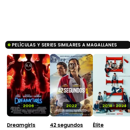
PELÍCULAS Y SERIES SIMILARES A MAGALLANES
8,6
8,1
8,2
2006
2022
2018 - 2024
Dreamgirls
42 segundos
Élite