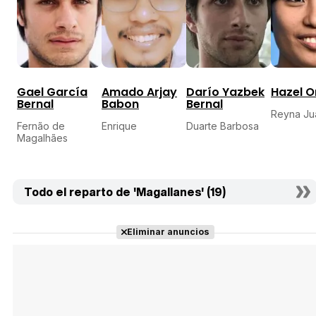
Gael García
Amado Arjay
Darío Yazbek
Hazel O
Bernal
Babon
Bernal
Reyna Ju
Fernão de
Enrique
Duarte Barbosa
Magalhães
Todo el reparto de 'Magallanes' (19)
Eliminar anuncios