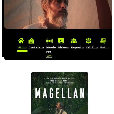
Ficha
Cartelera
Dónde
Vídeos
Reparto
Críticas
Fotos
C
Ver
Beta