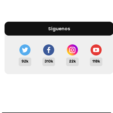
Síguenos
92k
310k
22k
118k