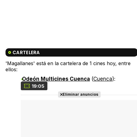
CARTELERA
'Magallanes' está en la cartelera de 1 cines hoy, entre
ellos:
Odeón Multicines Cuenca
(
Cuenca
):
19:05
Eliminar anuncios