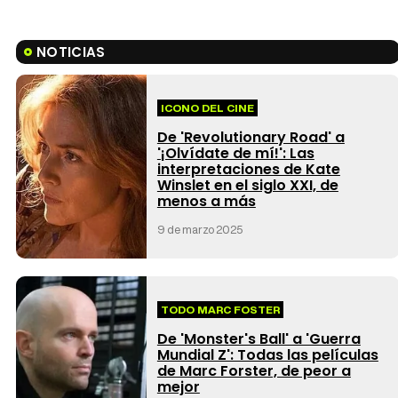
NOTICIAS
ICONO DEL CINE
De 'Revolutionary Road' a
'¡Olvídate de mí!': Las
interpretaciones de Kate
Winslet en el siglo XXI, de
menos a más
9 de marzo 2025
TODO MARC FOSTER
De 'Monster's Ball' a 'Guerra
Mundial Z': Todas las películas
de Marc Forster, de peor a
mejor