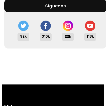
Síguenos
92k
310k
22k
118k