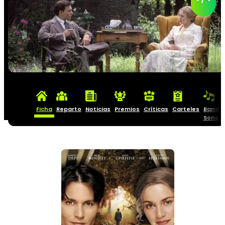
Ficha
Reparto
Noticias
Premios
Críticas
Carteles
Banda
Sonor