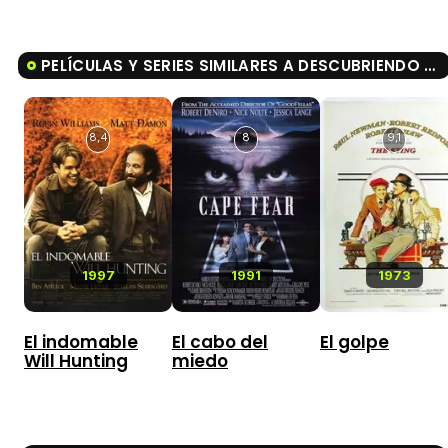
PELÍCULAS Y SERIES SIMILARES A DESCUBRIENDO NUNCA JAMÁS
8,4
8
9,1
1997
1991
1973
El indomable
El cabo del
El golpe
Will Hunting
miedo