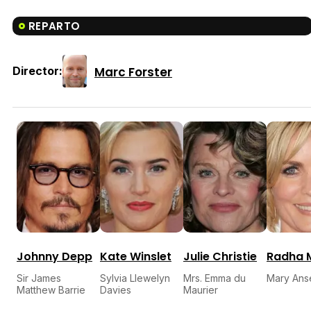
REPARTO
Marc Forster
Director:
Johnny Depp
Kate Winslet
Julie Christie
Radha M
Sir James
Sylvia Llewelyn
Mrs. Emma du
Mary Anse
Matthew Barrie
Davies
Maurier