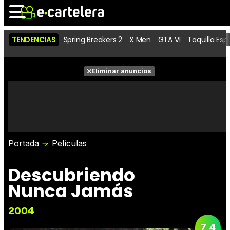
TENDENCIAS
Spring Breakers 2
X Men
GTA VI
Taquilla Es
Noticias
Cartelera
Eliminar anuncios
Series
Vídeos
Fotos
Premios
Críticas
Entradas
Portada
Películas
Descubriendo
Nunca Jamás
2004
7,4