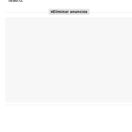
teatro.
Eliminar anuncios
Tráiler Oficial en VOSE 'The Audacity'
Tráiler en español 'Outcome' (2026)
Tráiler 'Do Not Enter' (2026)