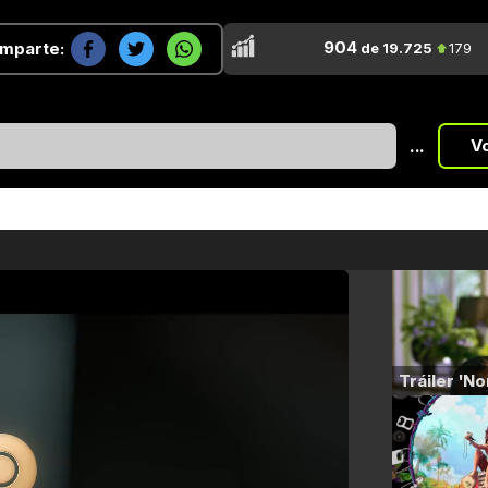
904
mparte:
de 19.725
179
...
V