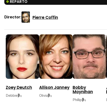
REPARTO
Pierre Coffin
Director:
Zoey Deutch
Allison Janney
Bobby
Moynihan
Debbie
Olivia
Phillip