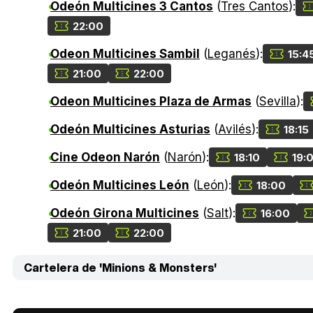
Odeón Multicines 3 Cantos
(
Tres Cantos
):
22:00
Odeon Multicines Sambil
(
Leganés
):
15:4
21:00
22:00
Odeon Multicines Plaza de Armas
(
Sevilla
):
Odeón Multicines Asturias
(
Avilés
):
18:15
Cine Odeon Narón
(
Narón
):
18:10
19:
Odeón Multicines León
(
León
):
18:00
Odeón Girona Multicines
(
Salt
):
16:00
21:00
22:00
Cartelera de 'Minions & Monsters'