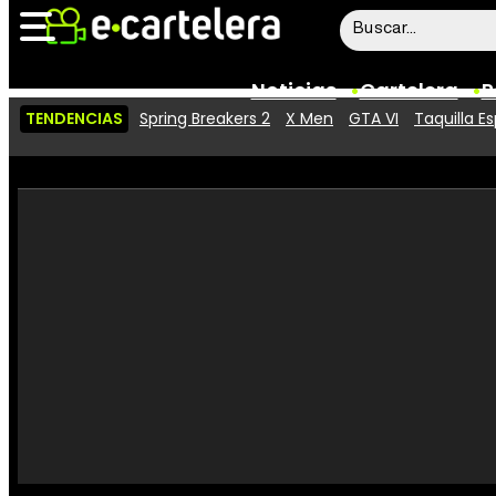
Noticias
Cartelera
P
TENDENCIAS
Spring Breakers 2
X Men
GTA VI
Taquilla E
Noticias
Cartelera
Vídeos
Taquilla
Rostros
Críticas