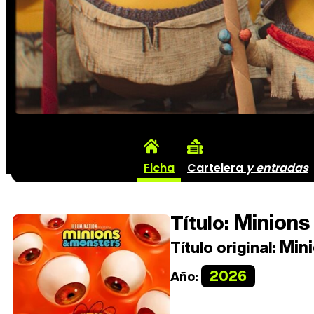
Ficha
Cartelera
y entradas
Minions
Título:
Mini
Título original:
2026
Año: