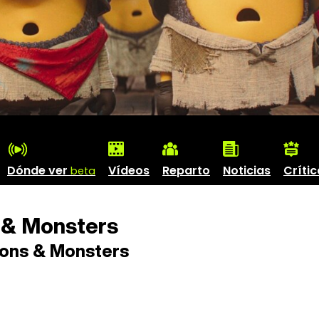
Dónde ver
Vídeos
Reparto
Noticias
Críti
beta
 & Monsters
ons & Monsters