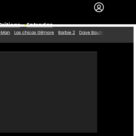
Críticas
Entradas
r-Man
Las chicas Gilmore
Barbie 2
Dave Bautista
Series
Premios