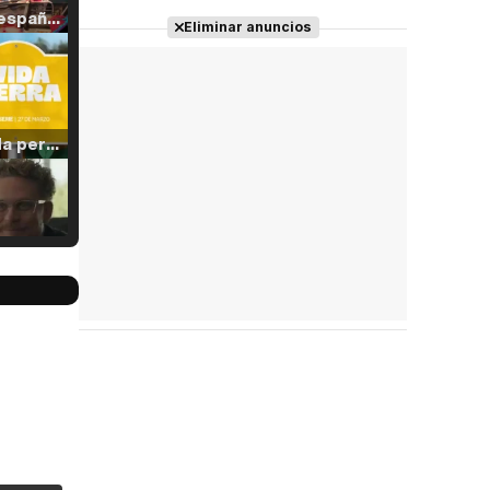
Tráiler en español de 'La isla olvidada'
Eliminar anuncios
Tráiler 'Vida perra' (2026)
Tráiler Oficial en VOSE 'The Audacity'
Tráiler en español 'Outcome' (2026)