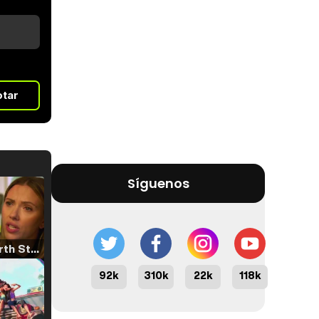
otar
Síguenos
Tráiler 'North Star' (2023)
92k
310k
22k
118k