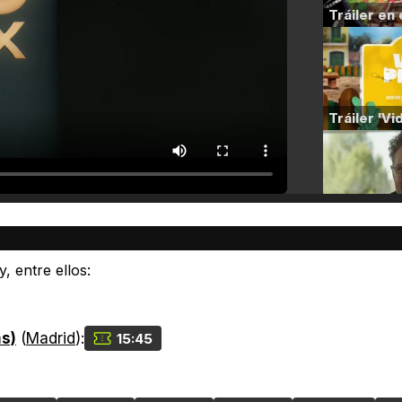
, entre ellos:
ms)
(
Madrid
):
15:45