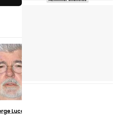
Reparto
completo
rge Lucas