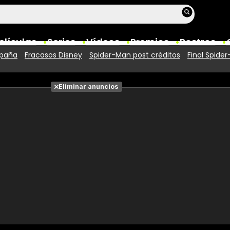
elículas
Series
Vídeos
Premios
Rostros
spaña
Fracasos Disney
Spider-Man post créditos
Final Spide
Películas
Eliminar anuncios
Fotos
Entradas