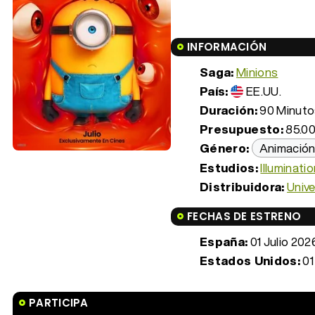
INFORMACIÓN
Saga:
Minions
País:
EE.UU.
Duración:
90 Minutos
Presupuesto:
85.00
Género:
Animació
Estudios:
Illuminati
Distribuidora:
Unive
FECHAS DE ESTRENO
España:
01 Julio 202
Estados Unidos:
01
PARTICIPA