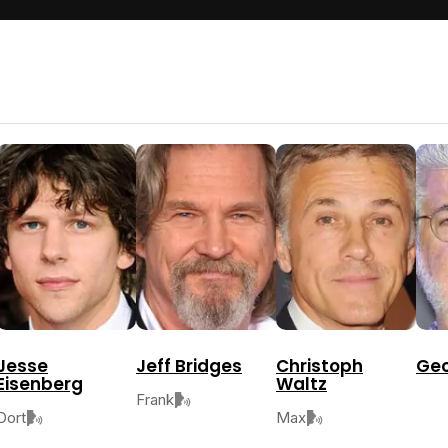
Jesse
Jeff Bridges
Christoph
Geo
Eisenberg
Waltz
Frank
Dort
Max