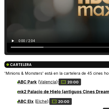
CARTELERA
'Minions & Monsters' está en la cartelera de 45 cines hoy
ABC Park
(
Valencia
):
20:00
mk2 Palacio de Hielo (antiguos Cines Drea
ABC Elx
(
Elche
):
20:00