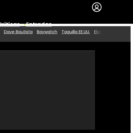
Críticas
Entradas
Dave Bautista
Baywatch
Taquilla EE.UU.
Elon Musk
Series
Premios