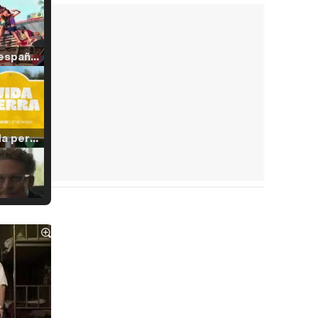
Tráiler en español de 'La isla olvidada'
Tráiler 'Vida perra' (2026)
Tráiler Oficial en VOSE 'The Audacity'
Tráiler en español 'Outcome' (2026)