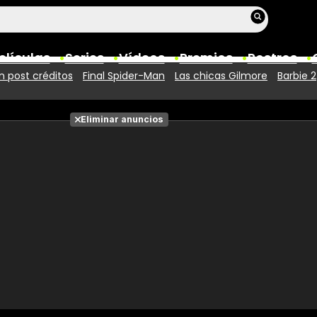
elículas
Series
Vídeos
Premios
Rostros
 post créditos
Final Spider-Man
Las chicas Gilmore
Barbie 2
Películas
Eliminar anuncios
Fotos
Entradas