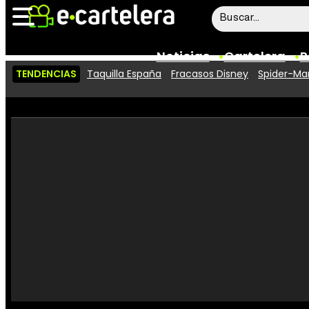
Noticias
Cartelera
P
TENDENCIAS
Taquilla España
Fracasos Disney
Spider-Man
Noticias
Cartelera
Vídeos
Taquilla
Rostros
Críticas