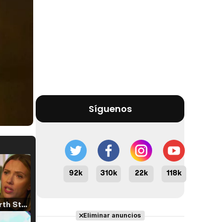
Síguenos
92k
310k
22k
118k
Tráiler 'North Star' (2023)
Eliminar anuncios