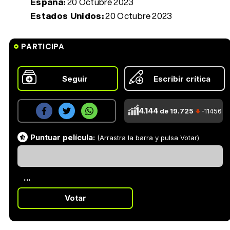
España:
20 Octubre 2023
Estados Unidos:
20 Octubre 2023
PARTICIPA
Seguir
Escribir crítica
14.144
de 19.725
-11456
Puntuar película:
(Arrastra la barra y pulsa Votar)
...
Votar