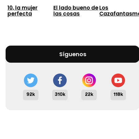
10, la mujer
El lado bueno de
Los
perfecta
las cosas
Cazafantasm
Síguenos
92k
310k
22k
118k