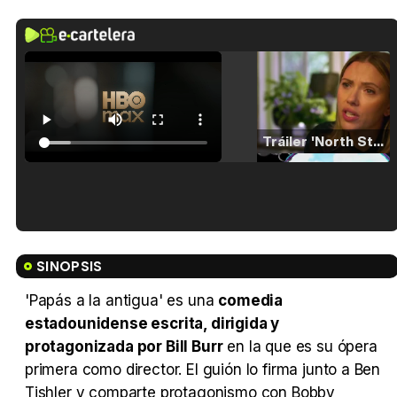
Tráiler 'North Star' (2023)
Tráiler en español de 'La isla olvidada'
SINOPSIS
'Papás a la antigua' es una
comedia
estadounidense escrita, dirigida y
Tráiler 'Vida perra' (2026)
protagonizada por Bill Burr
en la que es su ópera
primera como director. El guión lo firma junto a Ben
Tishler y comparte protagonismo con Bobby