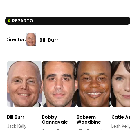
REPARTO
Bill Burr
Director:
Bill Burr
Bobby
Bokeem
Katie A
Cannavale
Woodbine
Jack Kelly
Leah Kell