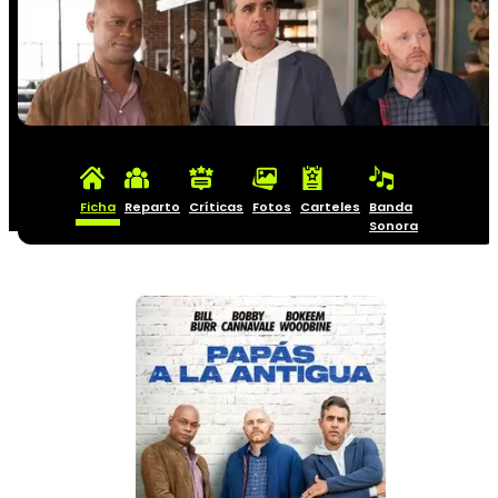
Ficha
Reparto
Críticas
Fotos
Carteles
Banda
Sonora