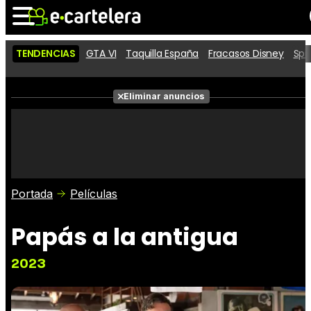
TENDENCIAS
GTA VI
Taquilla España
Fracasos Disney
Spi
Noticias
Cartelera
Películas
Eliminar anuncios
Series
Vídeos
Taquilla
Fotos
Premios
Rostros
Críticas
Entradas
Portada
Películas
Papás a la antigua
2023