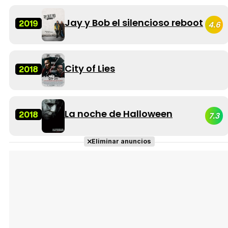
Jay y Bob el silencioso reboot
2019
4.6
City of Lies
2018
La noche de Halloween
2018
7.3
Eliminar anuncios