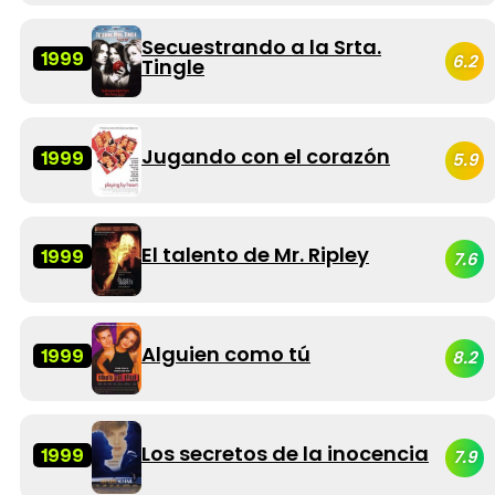
Secuestrando a la Srta.
1999
6.2
Tingle
Jugando con el corazón
1999
5.9
El talento de Mr. Ripley
1999
7.6
Alguien como tú
1999
8.2
Los secretos de la inocencia
1999
7.9