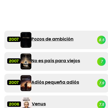
Pozos de ambición
2007
8.5
No es país para viejos
2007
7
Adiós pequeña adiós
2007
7.9
Venus
2006
7.5