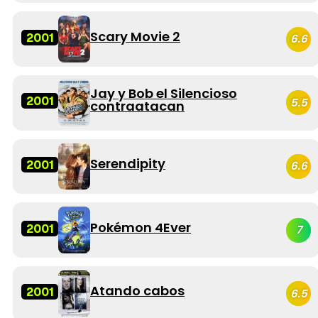
Scary Movie 2
2001
6.6
Jay y Bob el Silencioso
2001
5.5
contraatacan
Serendipity
2001
6.6
Pokémon 4Ever
2001
7
Atando cabos
2001
6.5