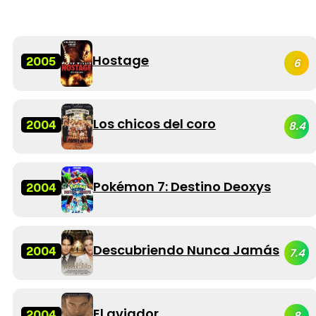
Hostage
2005
6
Los chicos del coro
2004
8.4
Pokémon 7: Destino Deoxys
2004
Descubriendo Nunca Jamás
2004
7.4
El aviador
2004
8