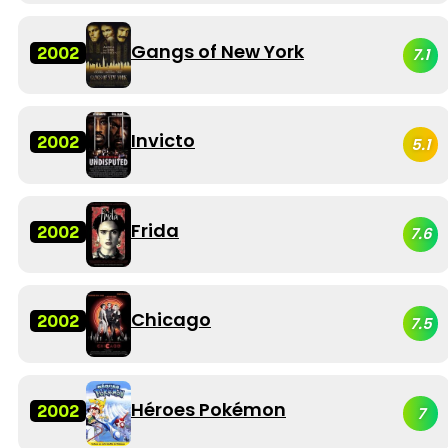
Gangs of New York
2002
7.1
Invicto
2002
5.1
Frida
2002
7.6
Chicago
2002
7.5
Héroes Pokémon
2002
7