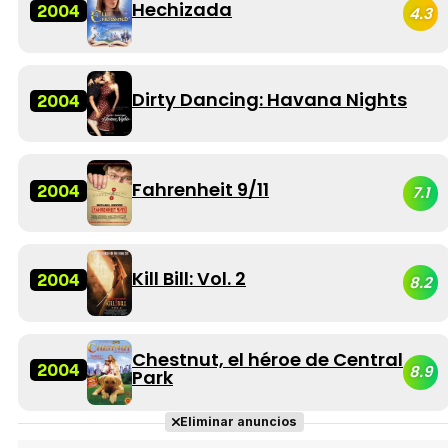
Hechizada
2004
4.3
Dirty Dancing: Havana Nights
2004
Fahrenheit 9/11
2004
7.1
Kill Bill: Vol. 2
2004
8.2
Chestnut, el héroe de Central
2004
8.9
Park
Eliminar anuncios