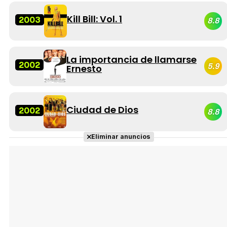
Kill Bill: Vol. 1
2003
8.8
La importancia de llamarse
2002
5.9
Ernesto
Ciudad de Dios
2002
8.8
Eliminar anuncios