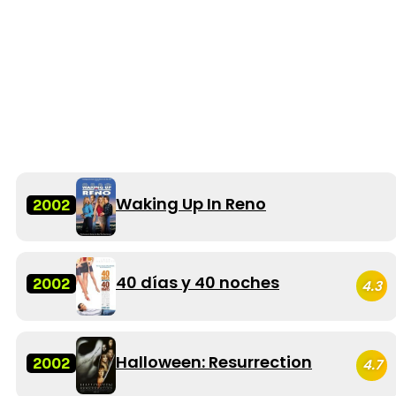
Waking Up In Reno
2002
40 días y 40 noches
2002
4.3
Halloween: Resurrection
2002
4.7