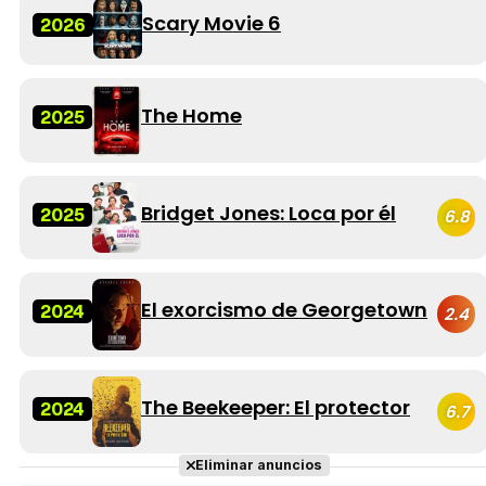
Scary Movie 6
2026
The Home
2025
Bridget Jones: Loca por él
2025
6.8
El exorcismo de Georgetown
2024
2.4
The Beekeeper: El protector
2024
6.7
Eliminar anuncios