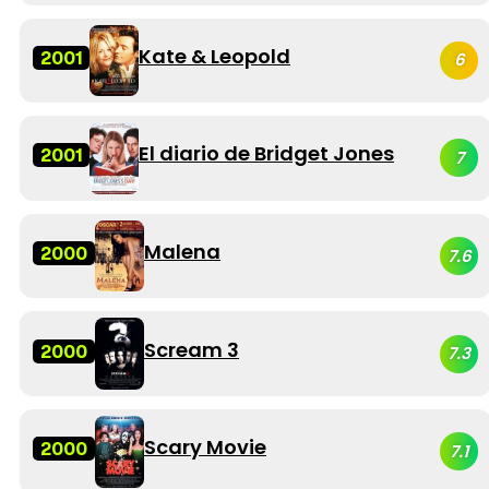
Kate & Leopold
2001
6
El diario de Bridget Jones
2001
7
Malena
2000
7.6
Scream 3
2000
7.3
Scary Movie
2000
7.1