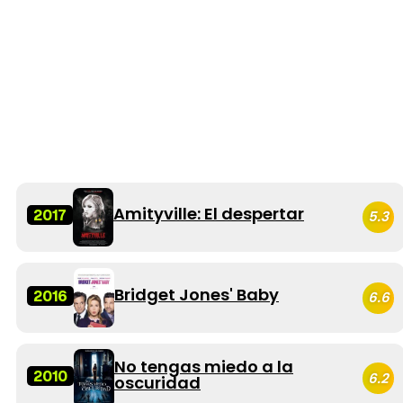
Amityville: El despertar
2017
5.3
Bridget Jones' Baby
2016
6.6
No tengas miedo a la
2010
6.2
oscuridad