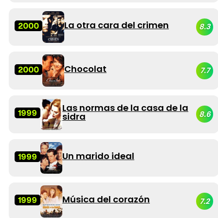
La otra cara del crimen
2000
8.3
Chocolat
2000
7.7
Las normas de la casa de la
1999
8.6
sidra
Un marido ideal
1999
Música del corazón
1999
7.2