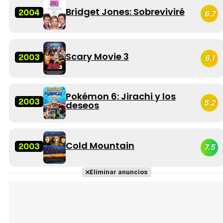
Bridget Jones: Sobreviviré
2004
6.7
Scary Movie 3
2003
6.1
Pokémon 6: Jirachi y los
2003
5.2
deseos
Cold Mountain
2003
7.5
Eliminar anuncios