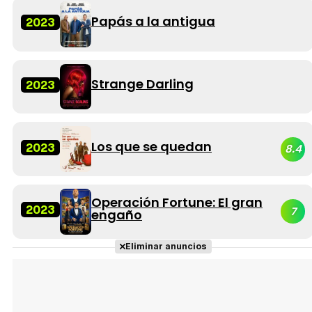
Papás a la antigua
2023
Strange Darling
2023
Los que se quedan
2023
8.4
Operación Fortune: El gran
2023
7
engaño
Eliminar anuncios