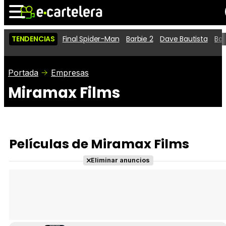
TENDENCIAS
Final Spider-Man
Barbie 2
Dave Bautista
Ba
Noticias
Cartelera
Películas
Portada
Empresas
Miramax Films
Series
Vídeos
Taquilla
Fotos
Premios
Rostros
Críticas
Entradas
Películas de Miramax Films
Eliminar anuncios