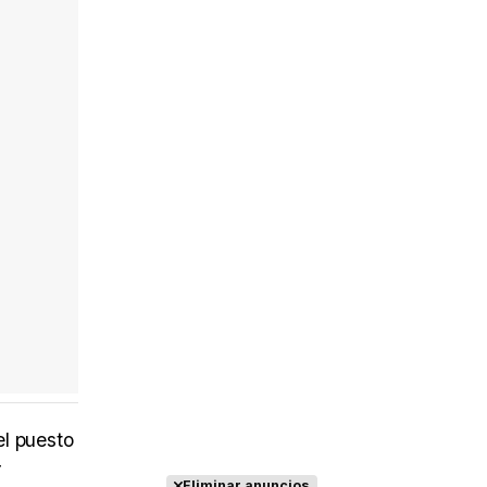
Tráiler 'Do Not Enter' (2026)
l puesto
r
Eliminar anuncios