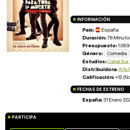
INFORMACIÓN
País:
España
Duración:
76 Minutos
Presupuesto:
1.069
Género:
Comedia
Estudios:
Canal Sur 
Distribuidora:
Alfa 
Calificación:
+12 (N
FECHAS DE ESTRENO
España:
31 Enero 20
PARTICIPA