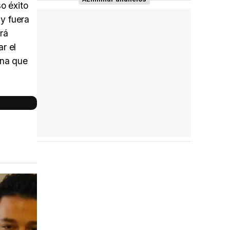
o éxito
y fuera
rá
r el
ona que
Reparto
completo