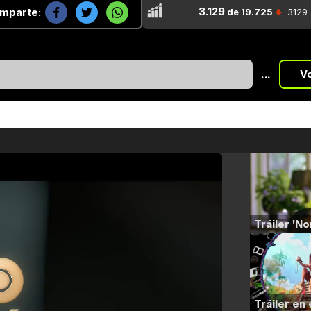
3.129
mparte:
de 19.725
-3129
...
V