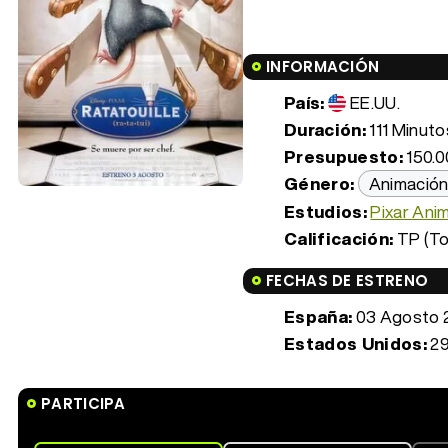
INFORMACIÓN
País:
EE.UU.
Duración:
111 Minutos
Presupuesto:
150.0
Género:
Animació
Estudios:
Pixar Ani
Calificación:
TP (To
FECHAS DE ESTRENO
España:
03 Agosto 
Estados Unidos:
29
PARTICIPA