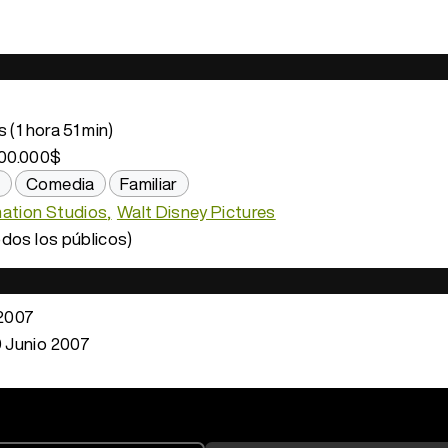
 (1 hora 51 min)
00.000$
n
Comedia
Familiar
mation Studios
Walt Disney Pictures
dos los públicos)
2007
 Junio 2007