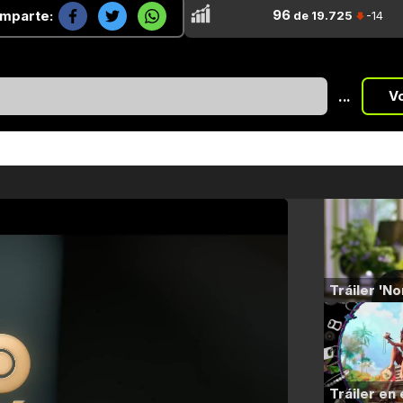
96
mparte:
de 19.725
-14
...
V