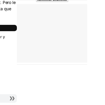
. Pero le
ata que
r y