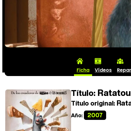
Ficha
Vídeos
Repar
Ratatoui
Título:
Rata
Título original:
2007
Año: