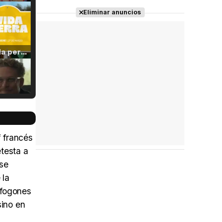
Eliminar anuncios
Tráiler 'Vida perra' (2026)
Tráiler Oficial en VOSE 'The Audacity'
f francés
etesta a
 se
Tráiler en español 'Outcome' (2026)
 la
 fogones
sino en