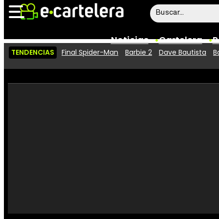
Noticias
Cartelera
P
TENDENCIAS
Final Spider-Man
Barbie 2
Dave Bautista
B
Noticias
Cartelera
Vídeos
Taquilla
Rostros
Críticas