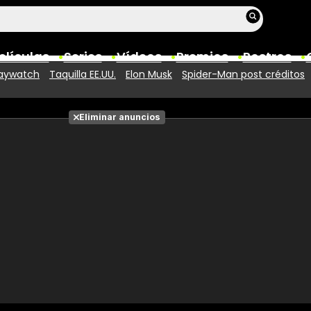
elículas
Series
Vídeos
Premios
Rostros
aywatch
Taquilla EE.UU.
Elon Musk
Spider-Man post créditos
Películas
Eliminar anuncios
Fotos
Entradas