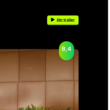
Ver
tráiler
8,4