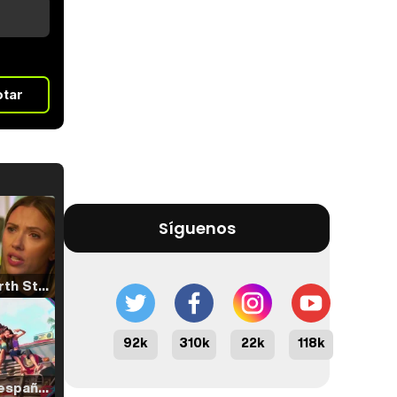
otar
Síguenos
Tráiler 'North Star' (2023)
92k
310k
22k
118k
Tráiler en español de 'La isla olvidada'