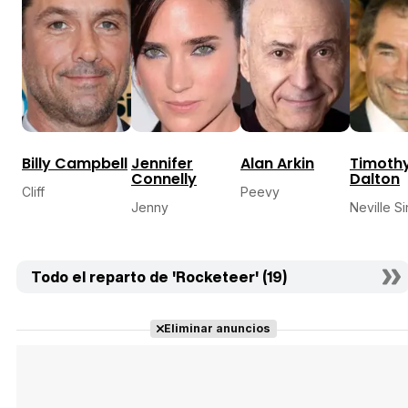
Billy Campbell
Jennifer
Alan Arkin
Timoth
Connelly
Dalton
Cliff
Peevy
Jenny
Neville Si
Todo el reparto de 'Rocketeer' (19)
Eliminar anuncios