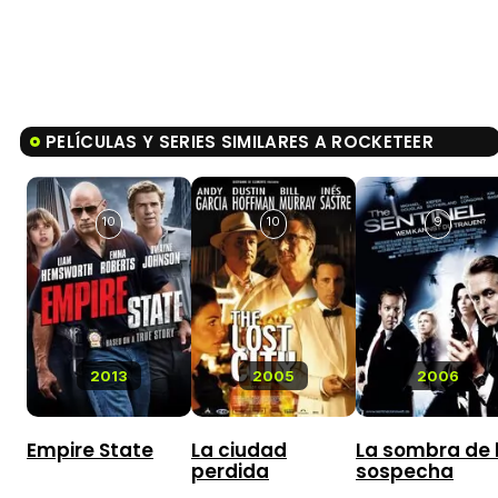
PELÍCULAS Y SERIES SIMILARES A ROCKETEER
10
10
9
2013
2005
2006
Empire State
La ciudad
La sombra de 
perdida
sospecha