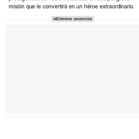
misión que le convertirá en un héroe extraordinario.
Tráiler Oficial en VOSE 'The Audacity'
Eliminar anuncios
Tráiler en español 'Outcome' (2026)
Tráiler 'Do Not Enter' (2026)