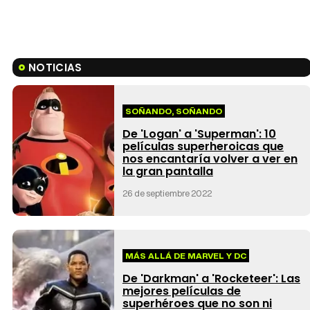
NOTICIAS
SOÑANDO, SOÑANDO
De 'Logan' a 'Superman': 10
películas superheroicas que
nos encantaría volver a ver en
la gran pantalla
26 de septiembre 2022
MÁS ALLÁ DE MARVEL Y DC
De 'Darkman' a 'Rocketeer': Las
mejores películas de
superhéroes que no son ni