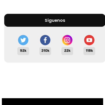
Síguenos
92k
310k
22k
118k