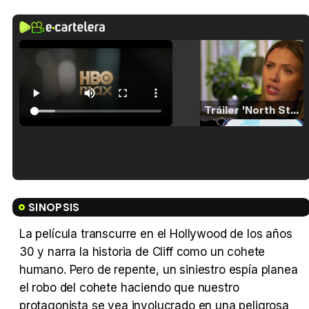
Tráiler 'North Star' (2023)
Tráiler en español de 'La isla olvidada'
SINOPSIS
La película transcurre en el Hollywood de los años
30 y narra la historia de Cliff como un cohete
Tráiler 'Vida perra' (2026)
humano. Pero de repente, un siniestro espía planea
el robo del cohete haciendo que nuestro
protagonista se vea involucrado en una peligrosa