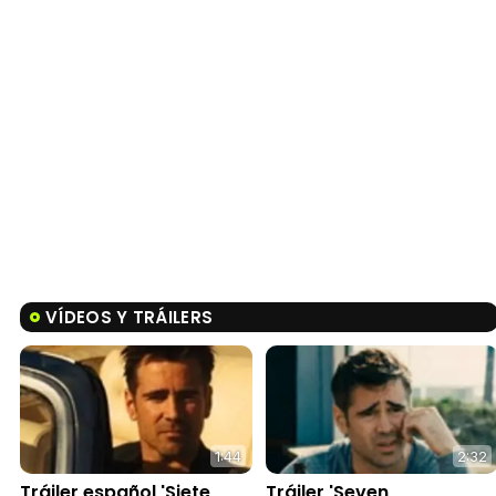
VÍDEOS Y TRÁILERS
1:44
2:32
Tráiler español 'Siete
Tráiler 'Seven