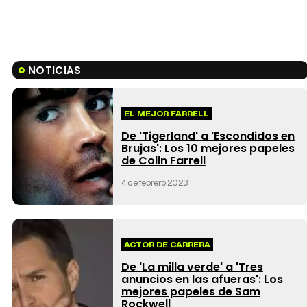
NOTICIAS
EL MEJOR FARRELL
De 'Tigerland' a 'Escondidos en
Brujas': Los 10 mejores papeles
de Colin Farrell
4 de febrero 2023
ACTOR DE CARRERA
De 'La milla verde' a 'Tres
anuncios en las afueras': Los
mejores papeles de Sam
Rockwell