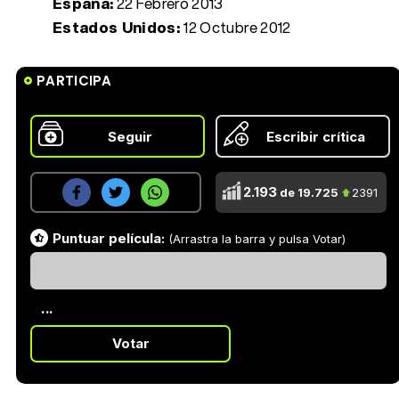
España:
22 Febrero 2013
Estados Unidos:
12 Octubre 2012
PARTICIPA
Seguir
Escribir crítica
2.193
de 19.725
2391
Puntuar película:
(Arrastra la barra y pulsa Votar)
...
Votar