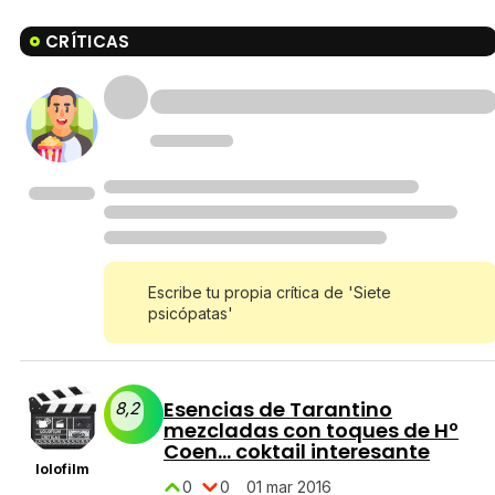
CRÍTICAS
Escribe tu propia crítica de 'Siete
psicópatas'
Esencias de Tarantino
8,2
mezcladas con toques de Hº
Coen... coktail interesante
lolofilm
0
0
01 mar 2016