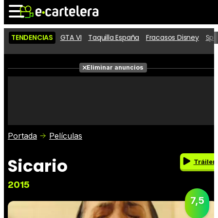
TENDENCIAS
GTA VI
Taquilla España
Fracasos Disney
Spi
Noticias
Cartelera
Eliminar anuncios
Series
Vídeos
Fotos
Premios
Críticas
Entradas
Portada
Películas
Sicario
Tráiler
2015
7,5