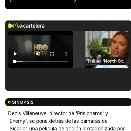
Tráiler 'North Star' (2023)
Tráiler en español de 'La isla olvidada'
SINOPSIS
Denis Villeneuve, director de 'Prisioneros' y
'Enemy', se pone detrás de las cámaras de
Tráiler 'Vida perra' (2026)
'Sicario', una película de acción protagonizada por