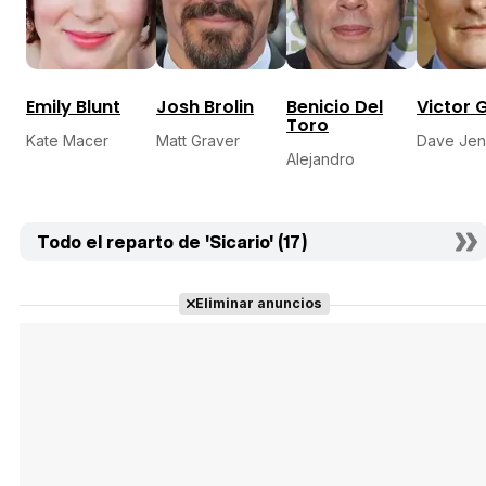
Emily Blunt
Josh Brolin
Benicio Del
Victor 
Toro
Kate Macer
Matt Graver
Dave Jen
Alejandro
Todo el reparto de 'Sicario' (17)
Eliminar anuncios