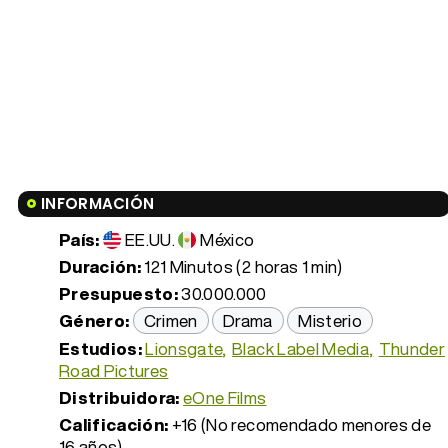
INFORMACIÓN
País:
EE.UU.
México
Duración:
121 Minutos (2 horas 1 min)
Presupuesto:
30.000.000
Género:
Crimen
Drama
Misterio
Estudios:
Lionsgate
Black Label Media
Thunder
Road Pictures
Distribuidora:
eOne Films
Calificación:
+16 (No recomendado menores de
16 años)