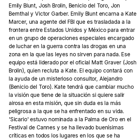
Emily Blunt, Josh Brolin, Benicio del Toro, Jon
Bernthal y Victor Garber. Emily Blunt encarna a Kate
Marcer, una agente del FBI que es trasladada a la
frontera entre Estados Unidos y México para entrar
Tráiler Oficial en VOSE 'The Audacity'
en un grupo de operaciones especiales encargado
de luchar en la guerra contra las drogas en una
zona en la que las leyes no sirven para nada. Ese
equipo está liderado por el oficial Matt Graver (Josh
Tráiler en español 'Outcome' (2026)
Brolin), quien recluta a Kate. El equipo contará con
la ayuda de un misterioso consultor, Alejandro
(Benicio del Toro). Kate tendrá que cambiar mucho
la visión que tiene de la situación si quiere salir
airosa en esta misión, que sin duda es la más
Tráiler 'Do Not Enter' (2026)
peligrosa a la que se ha enfrentado en su vida.
'Sicario' estuvo nominada a la Palma de Oro en el
Festival de Cannes y se ha llevado buenísimas
críticas en todos los lugares en los que se ha