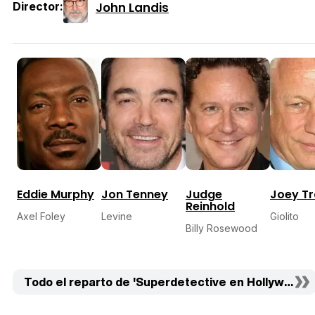
John Landis
Director:
Eddie Murphy
Jon Tenney
Judge
Joey Tr
Reinhold
Axel Foley
Levine
Giolito
Billy Rosewood
Todo el reparto de 'Superdetective en Hollywood III