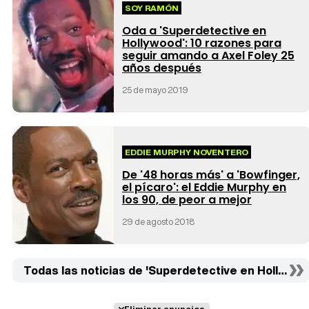
SOY RAMÓN
Oda a 'Superdetective en
Hollywood': 10 razones para
seguir amando a Axel Foley 25
años después
25 de mayo 2019
EDDIE MURPHY NOVENTERO
De '48 horas más' a 'Bowfinger,
el pícaro': el Eddie Murphy en
los 90, de peor a mejor
29 de agosto 2018
Todas las noticias de 'Superdetective en Hollywood I