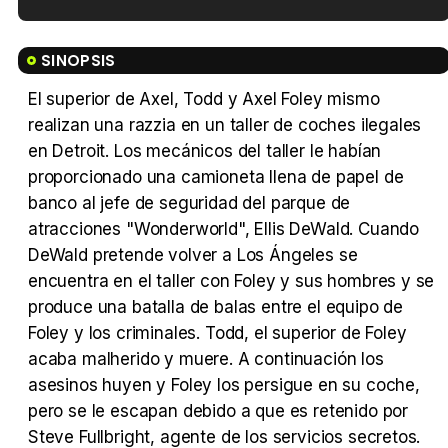
Tráiler en español de 'La isla olvidada'
SINOPSIS
El superior de Axel, Todd y Axel Foley mismo
realizan una razzia en un taller de coches ilegales
Tráiler 'Vida perra' (2026)
en Detroit. Los mecánicos del taller le habían
proporcionado una camioneta llena de papel de
banco al jefe de seguridad del parque de
atracciones "Wonderworld", Ellis DeWald. Cuando
DeWald pretende volver a Los Ángeles se
Tráiler Oficial en VOSE 'The Audacity'
encuentra en el taller con Foley y sus hombres y se
produce una batalla de balas entre el equipo de
Foley y los criminales. Todd, el superior de Foley
acaba malherido y muere. A continuación los
Tráiler en español 'Outcome' (2026)
asesinos huyen y Foley los persigue en su coche,
pero se le escapan debido a que es retenido por
Steve Fullbright, agente de los servicios secretos.