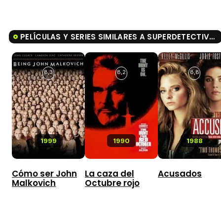
PELÍCULAS Y SERIES SIMILARES A SUPERDETECTIVE EN HOLLYWOOD III
8,3
8,2
8,8
1999
1990
1988
Cómo ser John
La caza del
Acusados
Malkovich
Octubre rojo