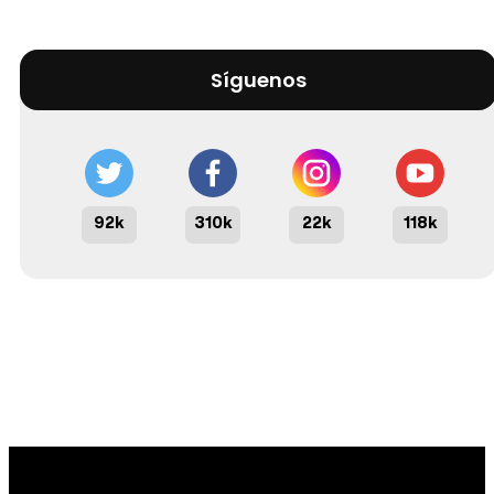
Síguenos
92k
310k
22k
118k