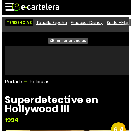
TENDENCIAS
Taquilla España
Fracasos Disney
Spider-Man 
Noticias
Cartelera
Eliminar anuncios
Series
Vídeos
Fotos
Premios
Críticas
Entradas
Portada
Películas
Superdetective en
Hollywood III
1994
6,4