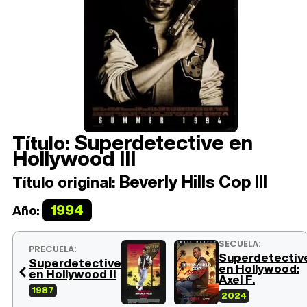
Superdetective en
Título:
Hollywood III
Beverly Hills Cop III
Título original:
1994
Año:
SECUELA:
PRECUELA:
Superdetectiv
Superdetective
en Hollywood:
en Hollywood II
Axel F.
1987
2024