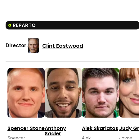
REPARTO
Clint Eastwood
Director:
Spencer Stone
Anthony
Alek Skarlatos
Judy G
Sadler
Spencer
Alek
Joyce