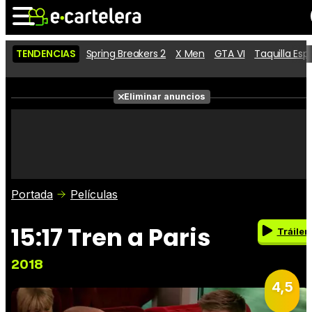
TENDENCIAS
Spring Breakers 2
X Men
GTA VI
Taquilla Es
Noticias
Cartelera
Películas
Eliminar anuncios
Series
Vídeos
Taquilla
Fotos
Premios
Rostros
Críticas
Entradas
Portada
Películas
15:17 Tren a Paris
Tráiler
2018
4,5