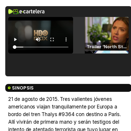
Tráiler 'North Star' (2023)
Tráiler en español de 'La isla olvidada'
SINOPSIS
21 de agosto de 2015. Tres valientes jóvenes
americanos viajan tranquilamente por Europa a
Tráiler 'Vida perra' (2026)
bordo del tren Thalys #9364 con destino a París.
Allí vivirán de primera mano y serán testigos del
intento de atentado terrorista que tuvo lugar en