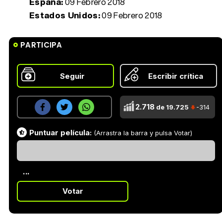
España:
09 Febrero 2018
Estados Unidos:
09 Febrero 2018
PARTICIPA
Seguir
Escribir crítica
2.718
de 19.725
-314
Puntuar película:
(Arrastra la barra y pulsa Votar)
...
Votar