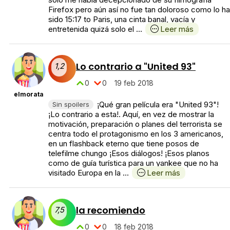
Firefox pero aún así no fue tan doloroso como lo ha
sido 15:17 to Paris, una cinta banal, vacía y
entretenida quizá solo el ...
Leer más
Lo contrario a "United 93"
1,2
0
0
19 feb 2018
elmorata
¡Qué gran película era "United 93"!
Sin spoilers
¡Lo contrario a esta!. Aquí, en vez de mostrar la
motivación, preparación o planes del terrorista se
centra todo el protagonismo en los 3 americanos,
en un flashback eterno que tiene posos de
telefilme chungo ¡Esos diálogos! ¡Esos planos
como de guía turística para un yankee que no ha
visitado Europa en la ...
Leer más
la recomiendo
7,5
0
0
18 feb 2018