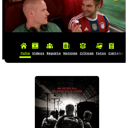
Ficha
Vídeos
Reparto
Noticias
Críticas
Fotos
Carteles