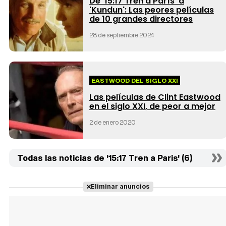
De '15:17 Tren a París' a
'Kundun': Las peores películas
de 10 grandes directores
28 de septiembre 2024
EASTWOOD DEL SIGLO XXI
Las películas de Clint Eastwood
en el siglo XXI, de peor a mejor
2 de enero 2020
Todas las noticias de '15:17 Tren a Paris' (6)
Eliminar anuncios