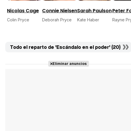
Nicolas Cage
Connie Nielsen
Sarah Paulson
Peter F
Colin Pryce
Deborah Pryce
Kate Haber
Rayne Pr
Todo el reparto de 'Escándalo en el poder' (20)
Eliminar anuncios