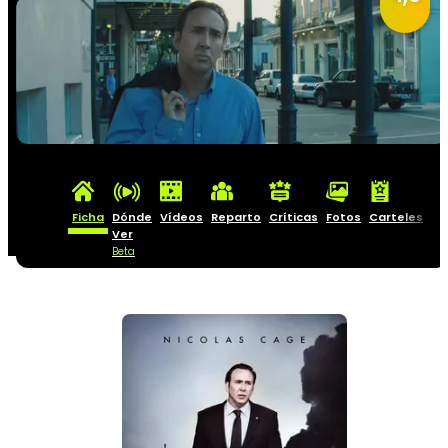
Ficha
Dónde
Vídeos
Reparto
Críticas
Fotos
Carteles
Ver
Beta