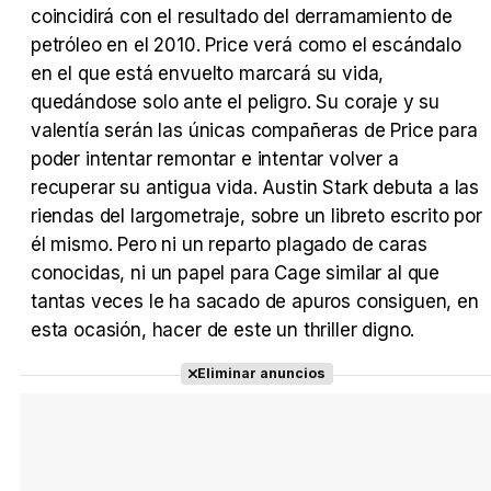
coincidirá con el resultado del derramamiento de
petróleo en el 2010. Price verá como el escándalo
Tráiler Oficial en VOSE 'The Audacity'
en el que está envuelto marcará su vida,
quedándose solo ante el peligro. Su coraje y su
valentía serán las únicas compañeras de Price para
poder intentar remontar e intentar volver a
Tráiler en español 'Outcome' (2026)
recuperar su antigua vida. Austin Stark debuta a las
riendas del largometraje, sobre un libreto escrito por
él mismo. Pero ni un reparto plagado de caras
conocidas, ni un papel para Cage similar al que
tantas veces le ha sacado de apuros consiguen, en
Tráiler 'Do Not Enter' (2026)
esta ocasión, hacer de este un thriller digno.
Eliminar anuncios