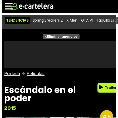
TENDENCIAS
Spring Breakers 2
X Men
GTA VI
Taquilla Es
Noticias
Cartelera
Eliminar anuncios
Series
Vídeos
Fotos
Premios
Críticas
Entradas
Portada
Películas
Escándalo en el
Tráiler
poder
2015
4,5