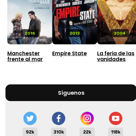
2016
2013
2004
Manchester
Empire State
La feria de las
frente al mar
vanidades
Síguenos
92k
310k
22k
118k