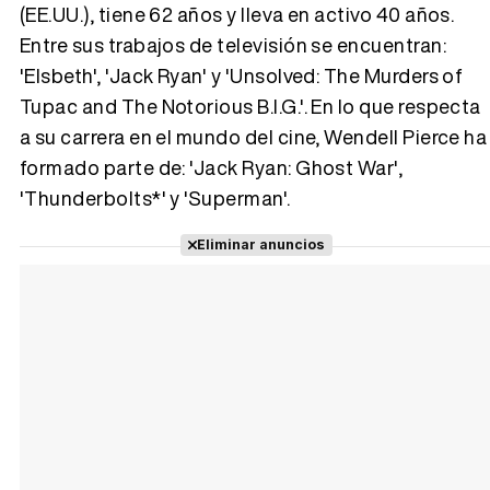
(EE.UU.), tiene 62 años y lleva en activo 40 años.
Entre sus trabajos de televisión se encuentran:
Tráiler 'Vida perra' (2026)
'Elsbeth', 'Jack Ryan' y 'Unsolved: The Murders of
Tupac and The Notorious B.I.G.'. En lo que respecta
a su carrera en el mundo del cine, Wendell Pierce ha
formado parte de: 'Jack Ryan: Ghost War',
Tráiler Oficial en VOSE 'The Audacity'
'Thunderbolts*' y 'Superman'.
Eliminar anuncios
Tráiler en español 'Outcome' (2026)
Tráiler 'Do Not Enter' (2026)