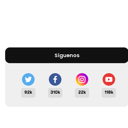
Síguenos
92k
310k
22k
118k