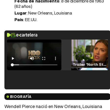
Fecha de nacimiento
:
8 de diciembre de 1963
(62 años)
Lugar
: New Orleans, Louisiana
País
: EE.UU.
Tráiler 'North Star' (2023)
Tráiler en español de 'La isla olvidada'
BIOGRAFÍA
Wendell Pierce nació en New Orleans, Louisiana