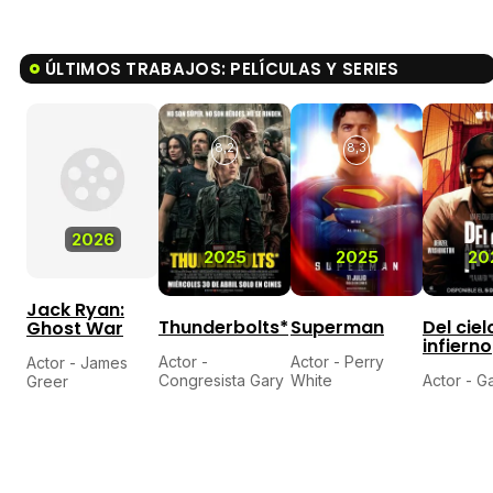
ÚLTIMOS TRABAJOS: PELÍCULAS Y SERIES
8,2
8,3
2026
2025
2025
20
Jack Ryan:
Thunderbolts*
Superman
Del ciel
Ghost War
infierno
Actor -
Actor - Perry
Actor - James
Congresista Gary
White
Actor - G
Greer