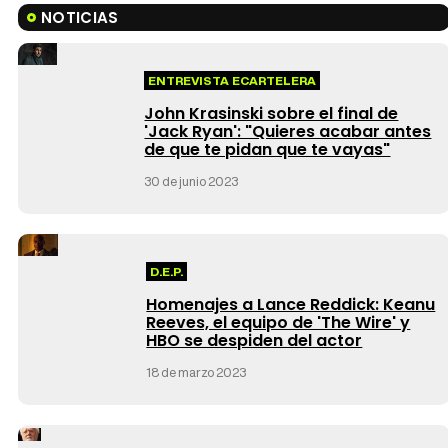
NOTICIAS
ENTREVISTA ECARTELERA
John Krasinski sobre el final de
'Jack Ryan': "Quieres acabar antes
de que te pidan que te vayas"
30 de junio 2023
D.E.P.
Homenajes a Lance Reddick: Keanu
Reeves, el equipo de 'The Wire' y
HBO se despiden del actor
18 de marzo 2023