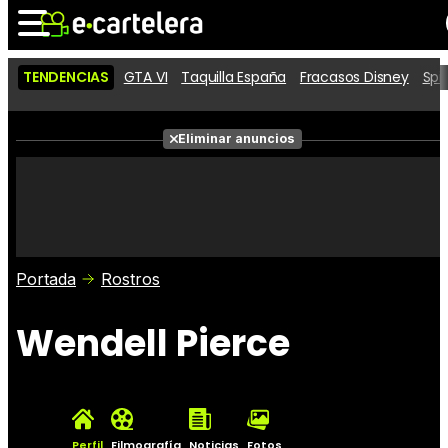
TENDENCIAS
GTA VI
Taquilla España
Fracasos Disney
Spi
Noticias
Cartelera
Películas
Eliminar anuncios
Series
Vídeos
Taquilla
Fotos
Premios
Rostros
Críticas
Entradas
Portada
Rostros
Wendell Pierce
Perfil
Filmografía
Noticias
Fotos