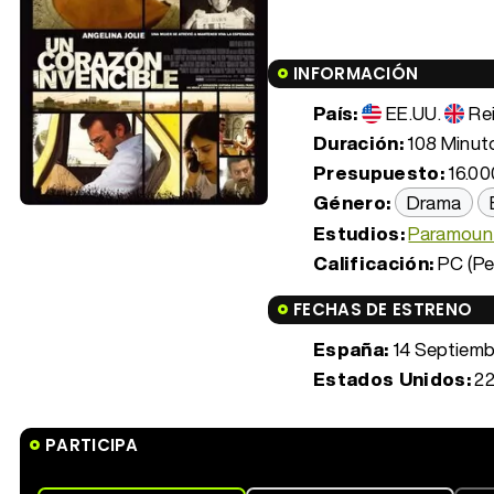
INFORMACIÓN
País:
EE.UU.
Re
Duración:
108 Minuto
Presupuesto:
16.00
Género:
Drama
Estudios:
Paramoun
Calificación:
PC (Pe
FECHAS DE ESTRENO
España:
14 Septiemb
Estados Unidos:
22
PARTICIPA