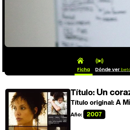
Ficha
Dónde ver
bet
Un coraz
Título:
A Mi
Título original:
2007
Año: