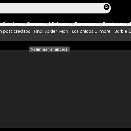
elículas
Series
Vídeos
Premios
Rostros
 post créditos
Final Spider-Man
Las chicas Gilmore
Barbie 2
Películas
Eliminar anuncios
Fotos
Entradas