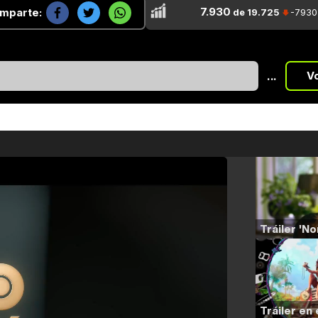
7.930
mparte:
de 19.725
-7930
...
V