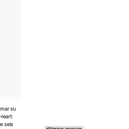
Tráiler 'Do Not Enter' (2026)
smar su
Heart:
e seis
Eliminar anuncios