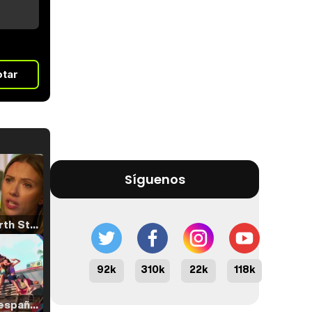
otar
Síguenos
Tráiler 'North Star' (2023)
92k
310k
22k
118k
Tráiler en español de 'La isla olvidada'