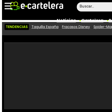
Noticias
Cartelera
P
TENDENCIAS
Taquilla España
Fracasos Disney
Spider-Man
Noticias
Cartelera
Vídeos
Taquilla
Rostros
Críticas