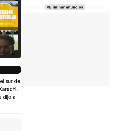
Eliminar anuncios
Tráiler 'Vida perra' (2026)
Tráiler Oficial en VOSE 'The Audacity'
el sur de
Karachi,
 dijo a
Tráiler en español 'Outcome' (2026)