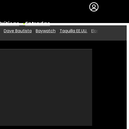
Críticas
Entradas
Dave Bautista
Baywatch
Taquilla EE.UU.
Elon Musk
Series
Premios