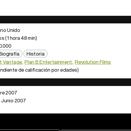
ino Unido
s (1 hora 48 min)
0.000
Biografía
Historia
t Vantage
Plan B Entertainment
Revolution Films
ndiente de calificación por edades)
re 2007
 Junio 2007