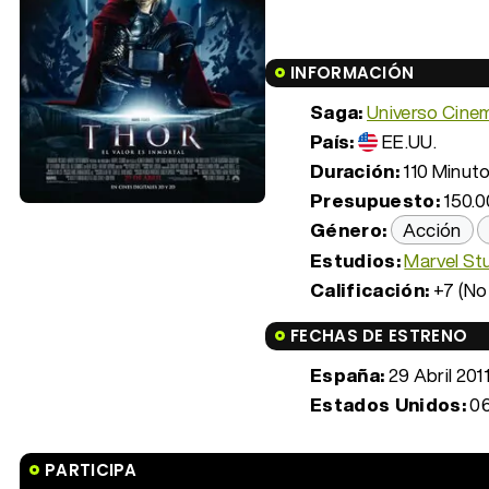
INFORMACIÓN
Saga:
Universo Cine
País:
EE.UU.
Duración:
110 Minuto
Presupuesto:
150.0
Género:
Acción
Estudios:
Marvel St
Calificación:
+7 (No
FECHAS DE ESTRENO
España:
29 Abril 201
Estados Unidos:
06
PARTICIPA