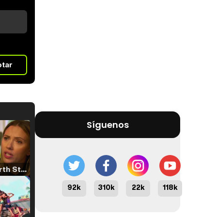
otar
Síguenos
Tráiler 'North Star' (2023)
92k
310k
22k
118k