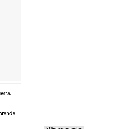
Tráiler 'Do Not Enter' (2026)
erra.
aprende
Eliminar anuncios