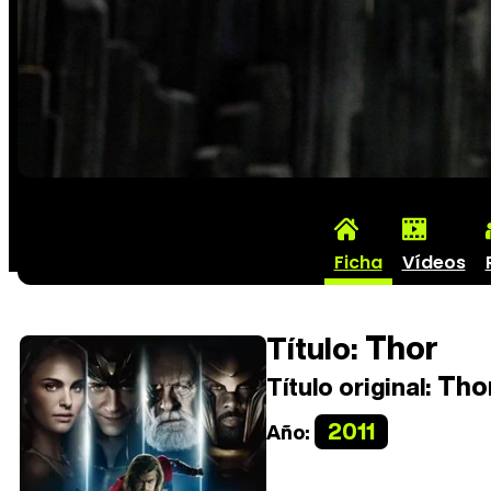
Ficha
Vídeos
Thor
Título:
Tho
Título original:
2011
Año: