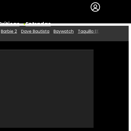
Críticas
Entradas
Barbie 2
Dave Bautista
Baywatch
Taquilla EE.UU.
Series
Premios