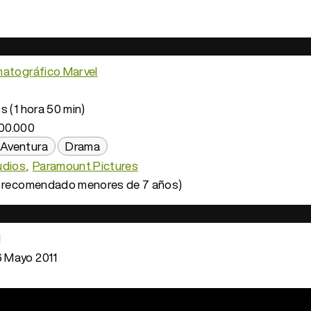
matográfico Marvel
s (1 hora 50 min)
00.000
Aventura
Drama
udios
Paramount Pictures
 recomendado menores de 7 años)
1
 Mayo 2011