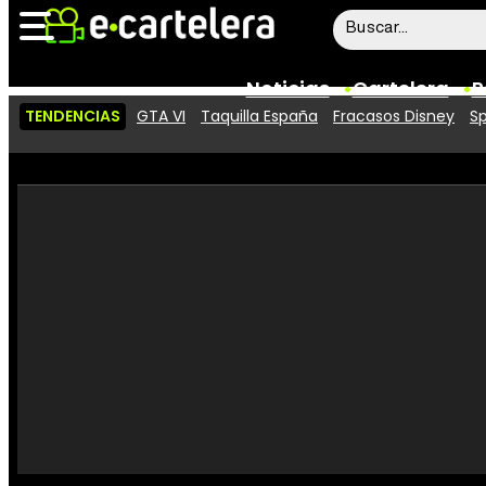
Noticias
Cartelera
P
TENDENCIAS
GTA VI
Taquilla España
Fracasos Disney
Sp
Noticias
Cartelera
Vídeos
Taquilla
Rostros
Críticas