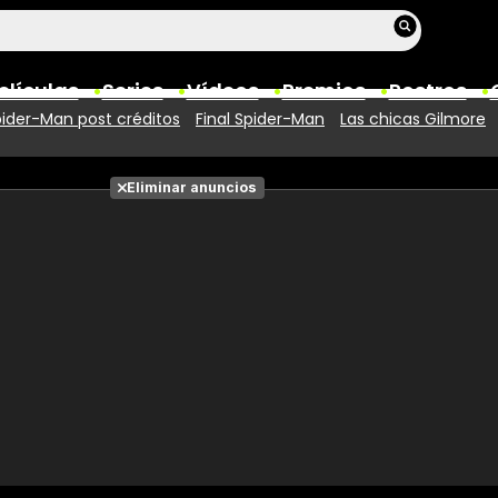
elículas
Series
Vídeos
Premios
Rostros
ider-Man post créditos
Final Spider-Man
Las chicas Gilmore
Películas
Eliminar anuncios
Fotos
Entradas