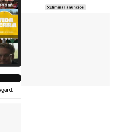
Tráiler en español de 'La isla olvidada'
Eliminar anuncios
Tráiler 'Vida perra' (2026)
Tráiler Oficial en VOSE 'The Audacity'
sgard.
Tráiler en español 'Outcome' (2026)