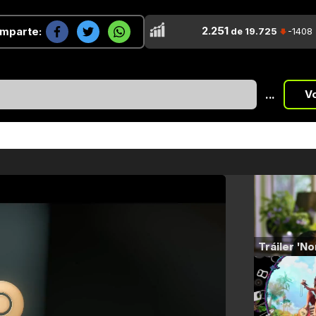
2.251
mparte:
de 19.725
-1408
...
V