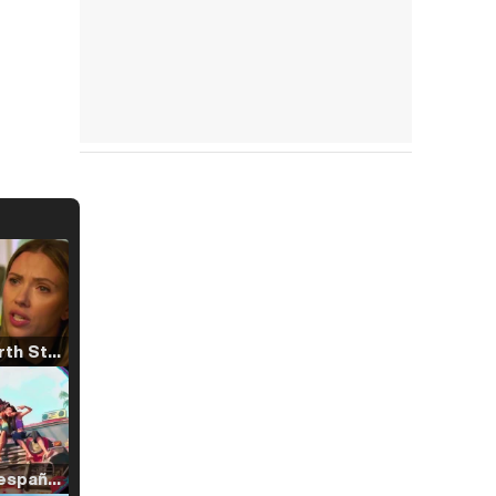
Tráiler 'North Star' (2023)
Tráiler en español de 'La isla olvidada'