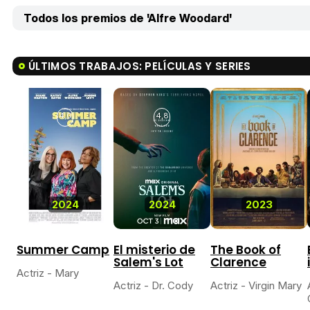
Todos los premios de 'Alfre Woodard'
ÚLTIMOS TRABAJOS: PELÍCULAS Y SERIES
4,0
4,8
2024
2024
2023
Summer Camp
El misterio de
The Book of
Salem's Lot
Clarence
Actriz - Mary
Actriz - Dr. Cody
Actriz - Virgin Mary