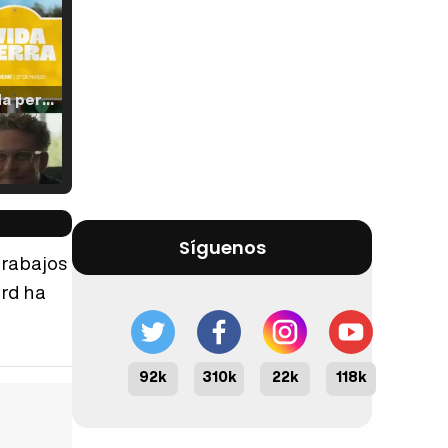
Tráiler 'Vida perra' (2026)
Tráiler Oficial en VOSE 'The Audacity'
Síguenos
trabajos
ard ha
Tráiler en español 'Outcome' (2026)
92k
310k
22k
118k
Tráiler 'Do Not Enter' (2026)