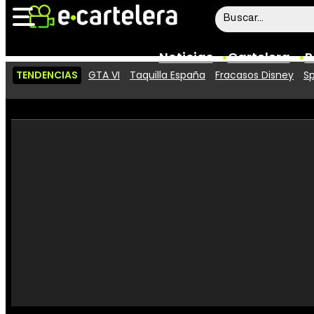
Noticias
Cartelera
P
TENDENCIAS
GTA VI
Taquilla España
Fracasos Disney
Sp
Noticias
Cartelera
Vídeos
Taquilla
Rostros
Críticas