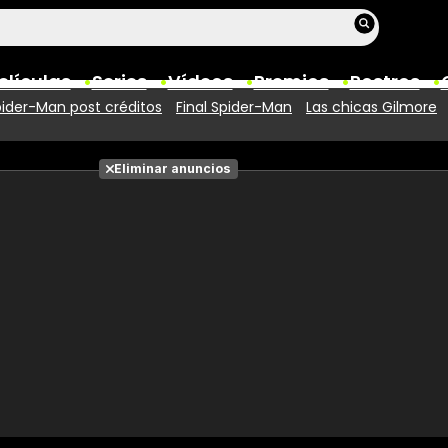
elículas
Series
Vídeos
Premios
Rostros
ider-Man post créditos
Final Spider-Man
Las chicas Gilmore
Películas
Eliminar anuncios
Fotos
Entradas