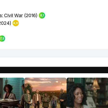
: Civil War
(2016)
8,1
2024)
4,0
7,3