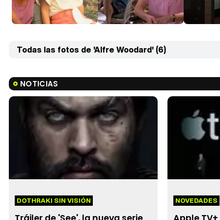
Todas las fotos de 'Alfre Woodard' (6)
NOTICIAS
DOTHRAKI SIN VISIÓN
NOVEDADES
Tráiler de 'See', la nueva serie
Apple TV+