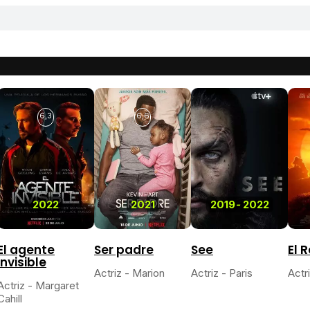
6,3
6,6
2022
2021
2019
-
2022
El agente
Ser padre
See
El 
invisible
Actriz - Marion
Actriz - Paris
Actr
Actriz - Margaret
Cahill