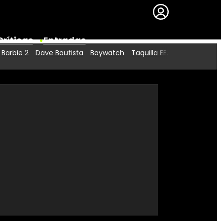
Críticas
Entradas
Barbie 2
Dave Bautista
Baywatch
Taquilla EE.UU.
Series
Premios