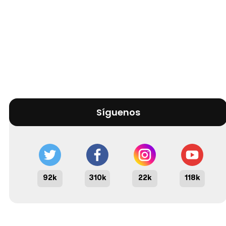
Síguenos
92k
310k
22k
118k