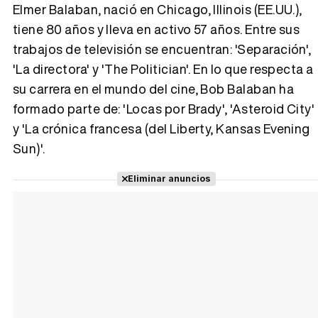
Elmer Balaban, nació en Chicago, Illinois (EE.UU.),
tiene 80 años y lleva en activo 57 años. Entre sus
Tráiler 'Vida perra' (2026)
trabajos de televisión se encuentran: 'Separación',
'La directora' y 'The Politician'. En lo que respecta a
su carrera en el mundo del cine, Bob Balaban ha
formado parte de: 'Locas por Brady', 'Asteroid City'
Tráiler Oficial en VOSE 'The Audacity'
y 'La crónica francesa (del Liberty, Kansas Evening
Sun)'.
Eliminar anuncios
Tráiler en español 'Outcome' (2026)
Tráiler 'Do Not Enter' (2026)