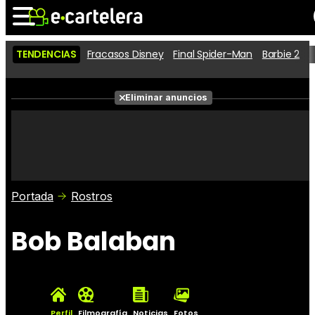
TENDENCIAS
Fracasos Disney
Final Spider-Man
Barbie 2
D
Noticias
Cartelera
Películas
Eliminar anuncios
Series
Vídeos
Taquilla
Fotos
Premios
Rostros
Críticas
Entradas
Portada
Rostros
Bob Balaban
Perfil
Filmografía
Noticias
Fotos