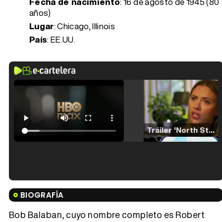
Fecha de nacimiento
:
16 de agosto de 1945 (80
años)
Lugar
: Chicago, Illinois
País
: EE.UU.
Tráiler 'North Star' (2023)
Tráiler en español de 'La isla olvidada'
BIOGRAFÍA
Bob Balaban, cuyo nombre completo es Robert