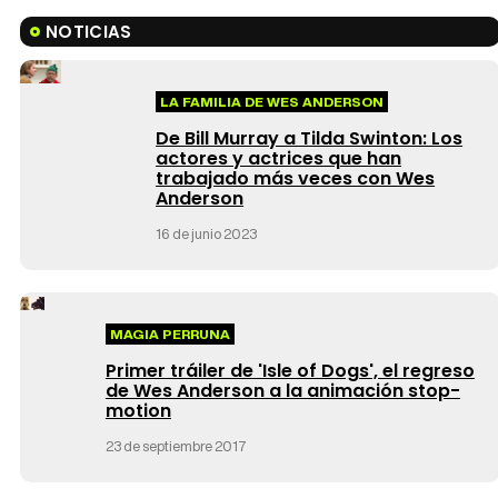
NOTICIAS
LA FAMILIA DE WES ANDERSON
De Bill Murray a Tilda Swinton: Los
actores y actrices que han
trabajado más veces con Wes
Anderson
16 de junio 2023
MAGIA PERRUNA
Primer tráiler de 'Isle of Dogs', el regreso
de Wes Anderson a la animación stop-
motion
23 de septiembre 2017