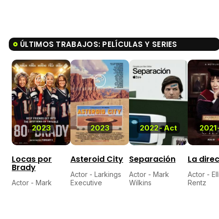
ÚLTIMOS TRABAJOS: PELÍCULAS Y SERIES
6,8
5,9
2023
2023
2022
-
Act
2021
Locas por
Asteroid City
Separación
La dire
Brady
Actor - Larkings
Actor - Mark
Actor - Ell
Actor - Mark
Executive
Wilkins
Rentz