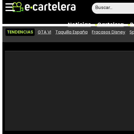
Noticias
Cartelera
P
TENDENCIAS
GTA VI
Taquilla España
Fracasos Disney
Sp
Noticias
Cartelera
Vídeos
Taquilla
Rostros
Críticas