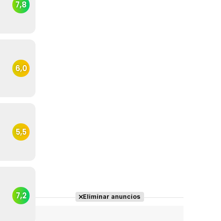
7,8
6,0
5,5
7,2
Eliminar anuncios