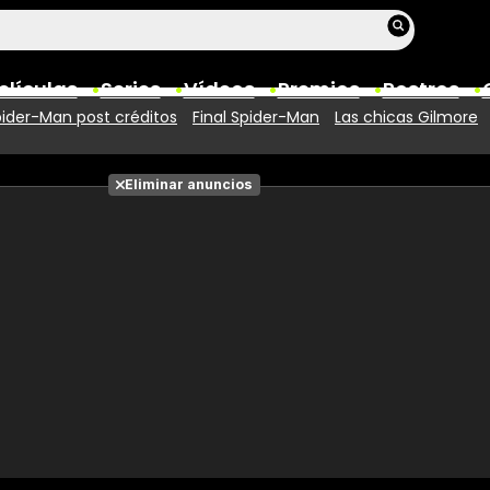
elículas
Series
Vídeos
Premios
Rostros
ider-Man post créditos
Final Spider-Man
Las chicas Gilmore
Películas
Eliminar anuncios
Fotos
Entradas