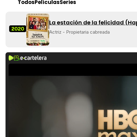
Todos
Películas
Series
La estación de la felicidad (H
2020
Actriz - Propietaria cabreada