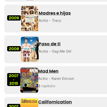
Madres e hijas
2009
Actriz - Tracy
Paso de ti
2008
Actriz - Gag Me Girl
Mad Men
2007
Actriz - Karen Ericson
-
2015
2
capítulos
Californication
2007