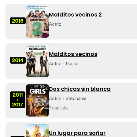
Malditos vecinos 2
2016
Actriz
Malditos vecinos
2014
Actriz - Paula
Dos chicas sin blanca
2011
Actriz - Stephanie
-
2017
1
capítulo
Un lugar para soñar