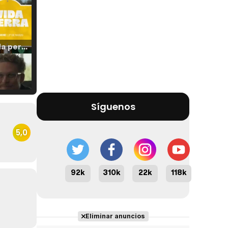
Tráiler 'Vida perra' (2026)
Tráiler Oficial en VOSE 'The Audacity'
Síguenos
5,0
Tráiler en español 'Outcome' (2026)
92k
310k
22k
118k
Eliminar anuncios
Tráiler 'Do Not Enter' (2026)