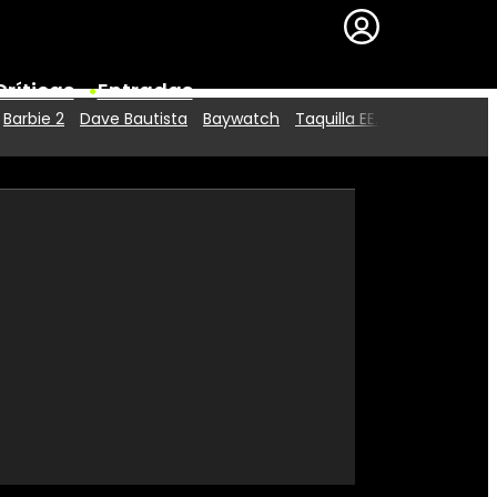
Críticas
Entradas
Barbie 2
Dave Bautista
Baywatch
Taquilla EE.UU.
Series
Premios