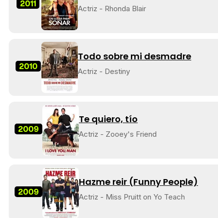
2011
Actriz - Rhonda Blair
Todo sobre mi desmadre
2010
Actriz - Destiny
Te quiero, tío
2009
Actriz - Zooey's Friend
Hazme reir (Funny People)
2009
Actriz - Miss Pruitt on Yo Teach