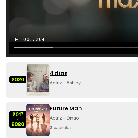
4 días
2020
Actriz - Ashley
Future Man
2017
Actriz - Dingo
-
2020
2
capítulos