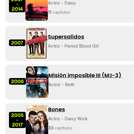
Actriz - Daisy
-
2014
11
capítulos
Supersalidos
2007
Actriz - Period Blood Girl
Misión imposible III (M:I-3)
2006
Actriz - Beth
Bones
2005
Actriz - Daisy Wick
-
2017
33
capítulos