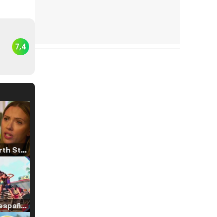
7,4
Tráiler 'North Star' (2023)
Tráiler en español de 'La isla olvidada'