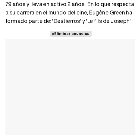
79 años y lleva en activo 2 años.. En lo que respecta
a su carrera en el mundo del cine, Eugène Green ha
Tráiler 'Vida perra' (2026)
formado parte de: 'Destierros' y 'Le fils de Joseph'.
Eliminar anuncios
Tráiler Oficial en VOSE 'The Audacity'
Tráiler en español 'Outcome' (2026)
Tráiler 'Do Not Enter' (2026)