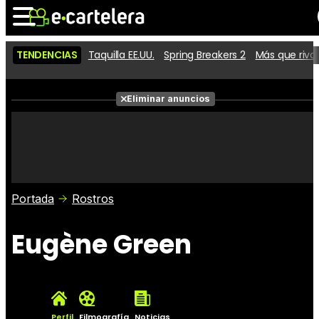
TENDENCIAS
Taquilla EE.UU.
Spring Breakers 2
Más que riva
Noticias
Cartelera
Películas
Eliminar anuncios
Series
Vídeos
Taquilla
Fotos
Premios
Rostros
Críticas
Entradas
Portada
Rostros
Eugène Green
Perfil
Filmografía
Noticias