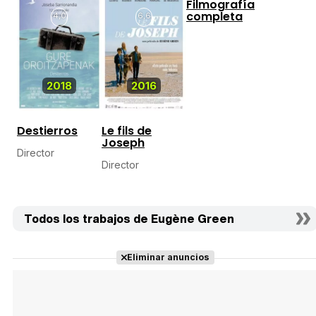
Filmografía
completa
4,0
6,6
2018
2016
Destierros
Le fils de
Joseph
Director
Director
Todos los trabajos de Eugène Green
Eliminar anuncios