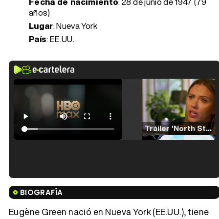
Fecha de nacimiento
:
28 de junio de 1947 (79
años)
Lugar
: Nueva York
País
: EE.UU.
Tráiler 'North Star' (2023)
Tráiler en español de 'La isla olvidada'
BIOGRAFÍA
Eugène Green nació en Nueva York (EE.UU.), tiene