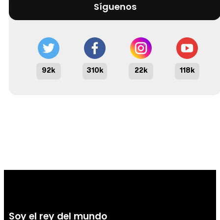
Síguenos
92k
310k
22k
118k
Soy el rey del mundo