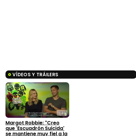
VÍDEOS Y TRÁILERS
3:49
Margot Robbie: "Creo
que 'Escuadrón Suicida'
se mantiene muy fiel a la