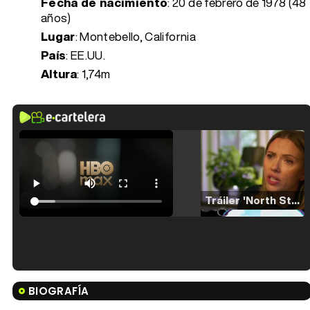
Fecha de nacimiento
:
20 de febrero de 1978 (48
años)
Lugar
: Montebello, California
País
: EE.UU.
Altura
: 1,74m
Tráiler 'North Star' (2023)
Tráiler en español de 'La isla olvidada'
BIOGRAFÍA