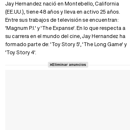
Jay Hernandez nació en Montebello, California
(EE.UU.), tiene 48 años y lleva en activo 25 años.
Entre sus trabajos de televisión se encuentran:
Tráiler 'Vida perra' (2026)
'Magnum P.I.' y 'The Expanse'. En lo que respecta a
su carrera en el mundo del cine, Jay Hernandez ha
formado parte de: 'Toy Story 5', 'The Long Game' y
'Toy Story 4'.
Tráiler Oficial en VOSE 'The Audacity'
Eliminar anuncios
Tráiler en español 'Outcome' (2026)
Tráiler 'Do Not Enter' (2026)