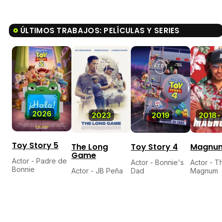
ÚLTIMOS TRABAJOS: PELÍCULAS Y SERIES
10,0
5,8
7,8
2026
2023
2019
2018
-
Toy Story 5
The Long
Toy Story 4
Magnum 
Game
Actor - Padre de
Actor - Bonnie's
Actor - 
Bonnie
Actor - JB Peña
Dad
Magnum