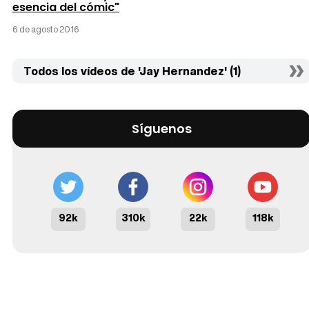
esencia del cómic"
6 de agosto 2016
Todos los vídeos de 'Jay Hernandez' (1)
Síguenos
92k
310k
22k
118k