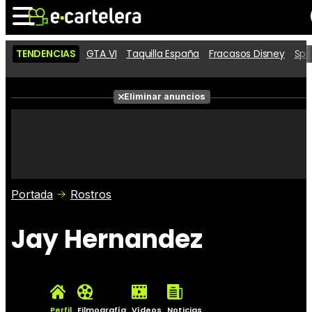
TENDENCIAS
GTA VI
Taquilla España
Fracasos Disney
Spi
Noticias
Cartelera
Películas
Eliminar anuncios
Series
Vídeos
Taquilla
Fotos
Premios
Rostros
Críticas
Entradas
Portada
Rostros
Jay Hernandez
Perfil
Filmografía
Vídeos
Noticias