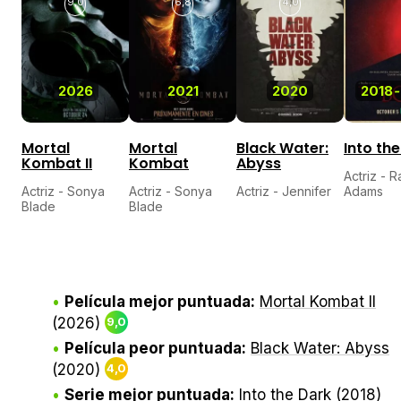
9,0
6,8
4,0
2026
2021
2020
2018
-
Mortal
Mortal
Black Water:
Into th
Kombat II
Kombat
Abyss
Actriz - R
Actriz - Sonya
Actriz - Sonya
Actriz - Jennifer
Adams
Blade
Blade
Película mejor puntuada:
Mortal Kombat II
(2026)
9,0
Película peor puntuada:
Black Water: Abyss
(2020)
4,0
Serie mejor puntuada:
Into the Dark
(2018)