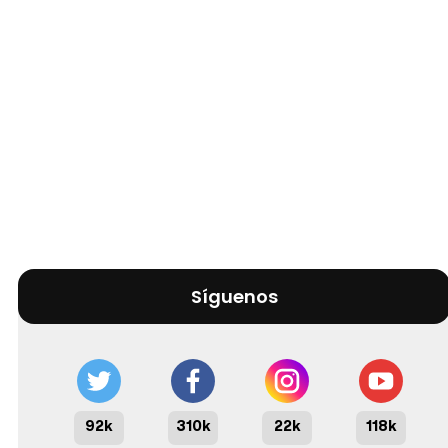
Síguenos
92k
310k
22k
118k