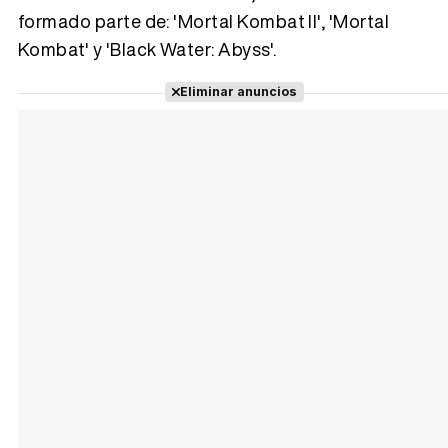
formado parte de: 'Mortal Kombat II', 'Mortal
Kombat' y 'Black Water: Abyss'.
Tráiler Oficial en VOSE 'The Audacity'
Eliminar anuncios
Tráiler en español 'Outcome' (2026)
Tráiler 'Do Not Enter' (2026)