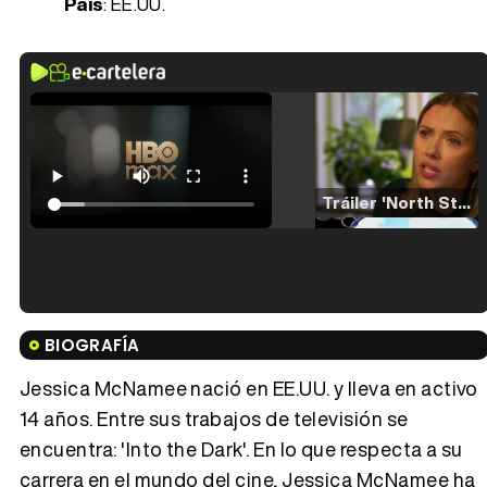
País
: EE.UU.
Tráiler 'North Star' (2023)
Tráiler en español de 'La isla olvidada'
BIOGRAFÍA
Jessica McNamee nació en EE.UU. y lleva en activo
14 años. Entre sus trabajos de televisión se
encuentra: 'Into the Dark'. En lo que respecta a su
Tráiler 'Vida perra' (2026)
carrera en el mundo del cine, Jessica McNamee ha