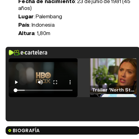
Fecha de nacimiento
:
23 de junio de 1981 (45
años)
Lugar
: Palembang
País
: Indonesia
Altura
: 1,80m
Tráiler 'North Star' (2023)
Tráiler en español de 'La isla olvidada'
BIOGRAFÍA