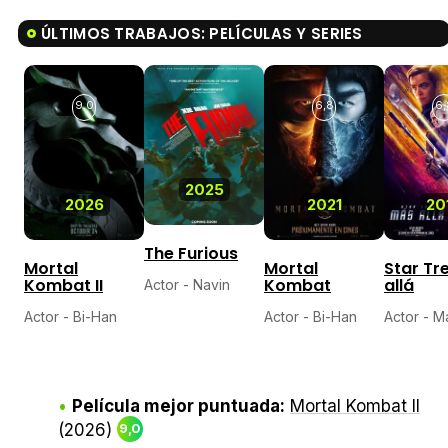
ÚLTIMOS TRABAJOS: PELÍCULAS Y SERIES
9,0
6,8
6,
2025
2026
2021
20
The Furious
Mortal
Mortal
Star Tr
Kombat II
Kombat
allá
Actor - Navin
Actor - Bi-Han
Actor - Bi-Han
Actor - M
Película mejor puntuada:
Mortal Kombat II
(2026)
9,0