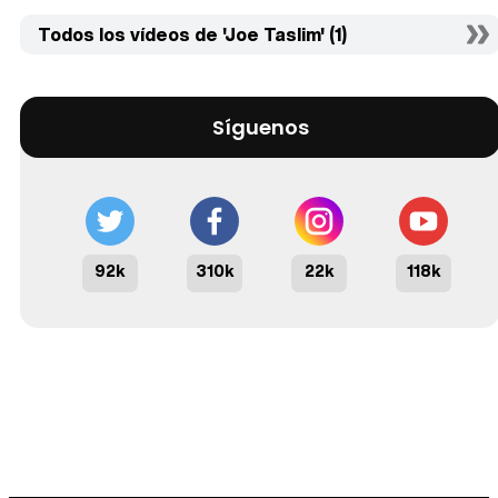
Todos los vídeos de 'Joe Taslim' (1)
Síguenos
92k
310k
22k
118k