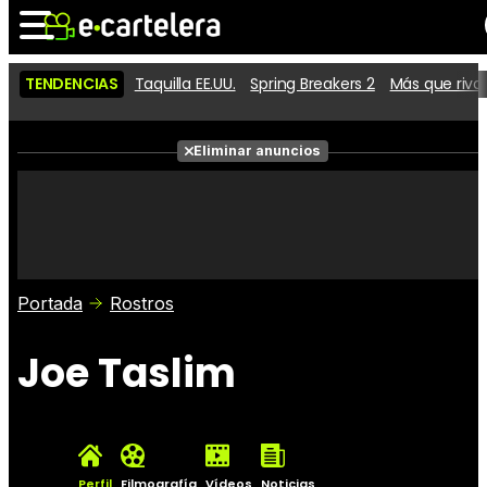
TENDENCIAS
Taquilla EE.UU.
Spring Breakers 2
Más que riva
Noticias
Cartelera
Películas
Eliminar anuncios
Series
Vídeos
Taquilla
Fotos
Premios
Rostros
Críticas
Entradas
Portada
Rostros
Joe Taslim
Perfil
Filmografía
Vídeos
Noticias