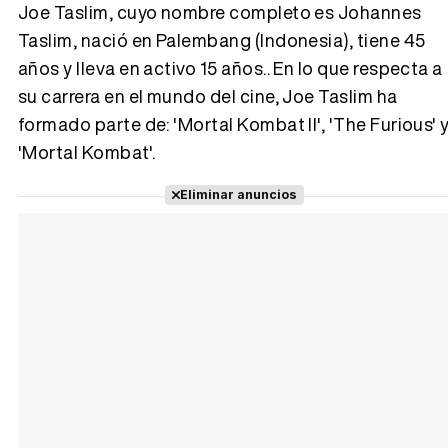
Joe Taslim, cuyo nombre completo es Johannes
Taslim, nació en Palembang (Indonesia), tiene 45
años y lleva en activo 15 años.. En lo que respecta a
Tráiler 'Vida perra' (2026)
su carrera en el mundo del cine, Joe Taslim ha
formado parte de: 'Mortal Kombat II', 'The Furious' 
'Mortal Kombat'.
Tráiler Oficial en VOSE 'The Audacity'
Eliminar anuncios
Tráiler en español 'Outcome' (2026)
Tráiler 'Do Not Enter' (2026)