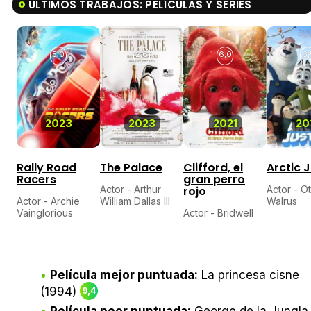
ÚLTIMOS TRABAJOS: PELÍCULAS Y SERIES
5,0
2,6
6,0
3,
2023
2023
2021
20
Rally Road
The Palace
Clifford, el
Arctic 
Racers
gran perro
Actor - Arthur
rojo
Actor - O
Actor - Archie
William Dallas III
Walrus
Vainglorious
Actor - Bridwell
Película mejor puntuada:
La princesa cisne
(1994)
9,4