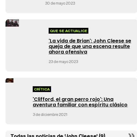
30 de mayo 2023
QUE SE ACTUALICE
'La vida de Brian': John Cleese se
queja de que una escena resulte
ahora ofensiva
23 de mayo 2023
CRÍTICA
'Clifford, el gran perro rojo': Una
aventura familiar con espíritu clásico
3 de diciembre 2021
Todas las noticias de 'John Cleese' (9)