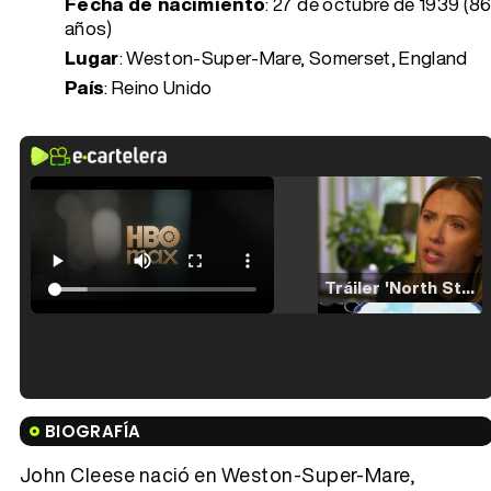
Fecha de nacimiento
:
27 de octubre de 1939 (8
años)
Lugar
: Weston-Super-Mare, Somerset, England
País
: Reino Unido
Tráiler 'North Star' (2023)
Tráiler en español de 'La isla olvidada'
BIOGRAFÍA
John Cleese nació en Weston-Super-Mare,