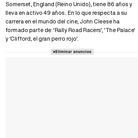
Somerset, England (Reino Unido), tiene 86 años y
lleva en activo 49 años.. En lo que respecta a su
Tráiler 'Vida perra' (2026)
carrera en el mundo del cine, John Cleese ha
formado parte de: 'Rally Road Racers', 'The Palace'
y 'Clifford, el gran perro rojo'.
Tráiler Oficial en VOSE 'The Audacity'
Eliminar anuncios
Tráiler en español 'Outcome' (2026)
Tráiler 'Do Not Enter' (2026)