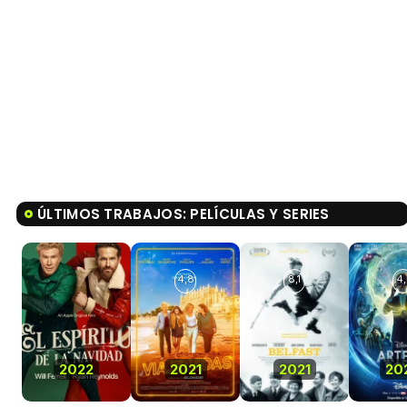
ÚLTIMOS TRABAJOS: PELÍCULAS Y SERIES
4,8
8,1
4,
2022
2021
2021
20