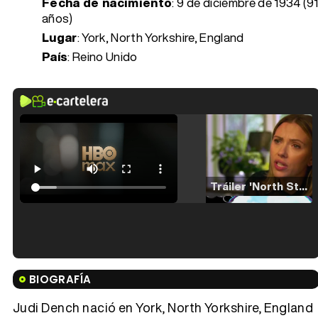
Fecha de nacimiento
:
9 de diciembre de 1934 (91
años)
Lugar
: York, North Yorkshire, England
País
: Reino Unido
Tráiler 'North Star' (2023)
Tráiler en español de 'La isla olvidada'
BIOGRAFÍA
Judi Dench nació en York, North Yorkshire, England