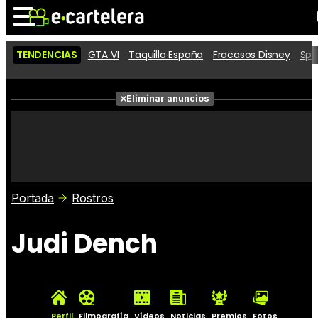
TENDENCIAS
GTA VI
Taquilla España
Fracasos Disney
Spi
Noticias
Cartelera
Películas
Eliminar anuncios
Series
Vídeos
Taquilla
Fotos
Premios
Rostros
Críticas
Entradas
Portada
Rostros
Judi Dench
Perfil
Filmografía
Vídeos
Noticias
Premios
Fotos