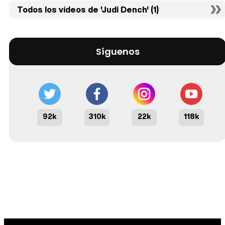
Todos los vídeos de 'Judi Dench' (1)
Síguenos
92k
310k
22k
118k