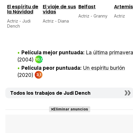
El espíritu de
El viaje de sus
Belfast
Artemis
la Navidad
vidas
Actriz - Granny
Actriz
Actriz - Judi
Actriz - Diana
Dench
Película mejor puntuada:
La última primaver
(2004)
10,0
Película peor puntuada:
Un espíritu burlón
(2020)
3,1
Todos los trabajos de Judi Dench
Eliminar anuncios