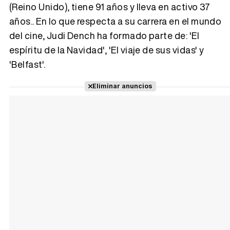
(Reino Unido), tiene 91 años y lleva en activo 37
años.. En lo que respecta a su carrera en el mundo
Tráiler 'Vida perra' (2026)
del cine, Judi Dench ha formado parte de: 'El
espíritu de la Navidad', 'El viaje de sus vidas' y
'Belfast'.
Tráiler Oficial en VOSE 'The Audacity'
Eliminar anuncios
Tráiler en español 'Outcome' (2026)
Tráiler 'Do Not Enter' (2026)