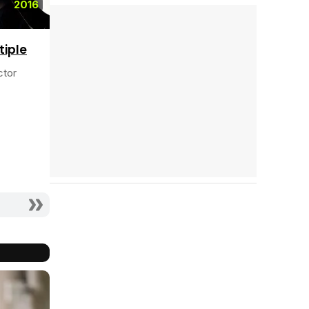
2016
2015
2013
tiple
La visita
After Earth
ctor
Director
Director