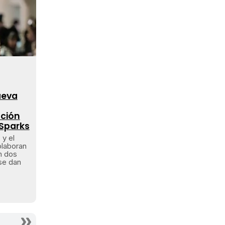
ueva
ción
 Sparks
 y el
olaboran
n dos
 se dan