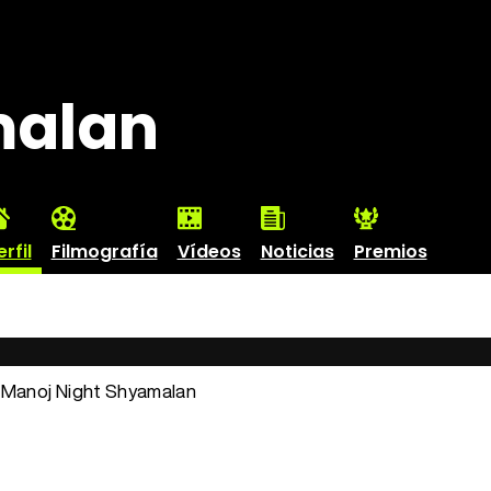
malan
erfil
Filmografía
Vídeos
Noticias
Premios
: Manoj Night Shyamalan