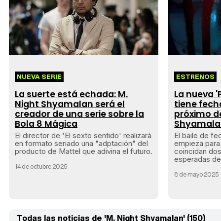
NUEVA SERIE
ESTRENOS
La suerte está echada: M.
La nueva '
Night Shyamalan será el
tiene fech
creador de una serie sobre la
próximo de
Bola 8 Mágica
Shyamalan
El director de 'El sexto sentido' realizará
El baile de f
en formato seriado una "adptación" del
empieza para 
producto de Mattel que adivina el futuro.
coincidan dos
esperadas del
14 de octubre 2025
8 de mayo 2025
Todas las noticias de 'M. Night Shyamalan' (150)