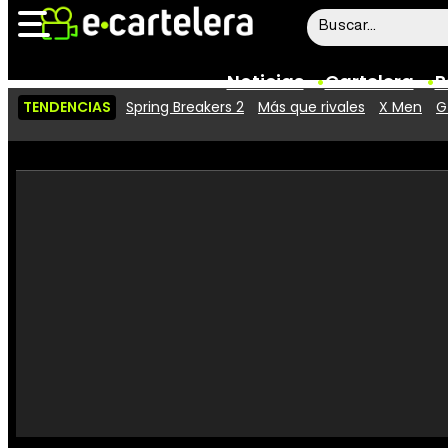
Noticias
Cartelera
P
TENDENCIAS
Spring Breakers 2
Más que rivales
X Men
G
Noticias
Cartelera
Vídeos
Taquilla
Rostros
Críticas