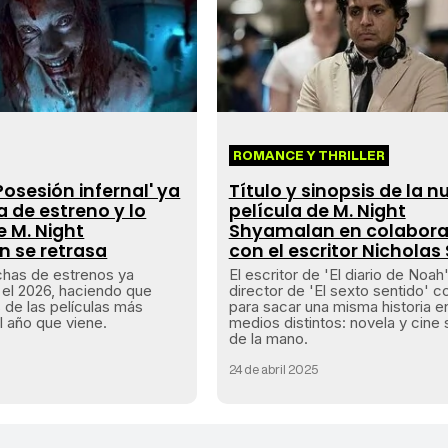
ROMANCE Y THRILLER
Posesión infernal' ya
Título y sinopsis de la n
a de estreno y lo
película de M. Night
 M. Night
Shyamalan en colabora
 se retrasa
con el escritor Nicholas
echas de estrenos ya
El escritor de 'El diario de Noah'
el 2026, haciendo que
director de 'El sexto sentido' c
 de las películas más
para sacar una misma historia e
 año que viene.
medios distintos: novela y cine
de la mano.
24 de abril 2025