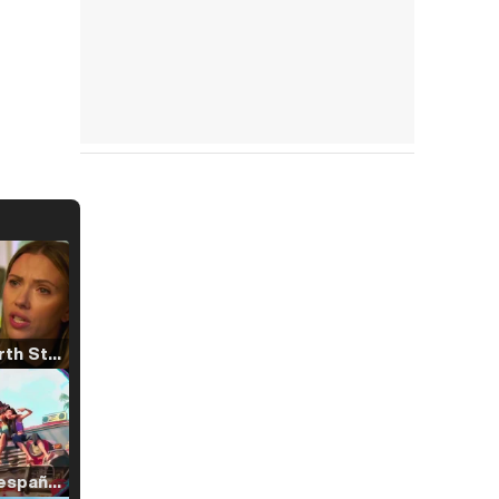
Tráiler 'North Star' (2023)
Tráiler en español de 'La isla olvidada'