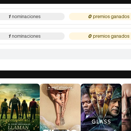
1
0
1
0
6,5
6,5
6,6