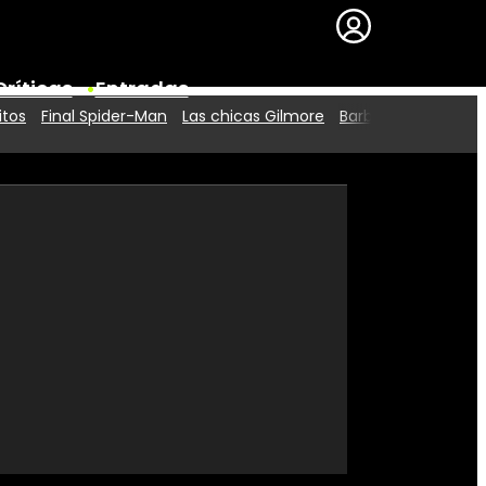
Críticas
Entradas
itos
Final Spider-Man
Las chicas Gilmore
Barbie 2
Series
Premios