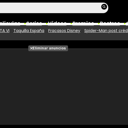
elículas
Series
Vídeos
Premios
Rostros
TA VI
Taquilla España
Fracasos Disney
Spider-Man post créd
Películas
Eliminar anuncios
Fotos
Entradas