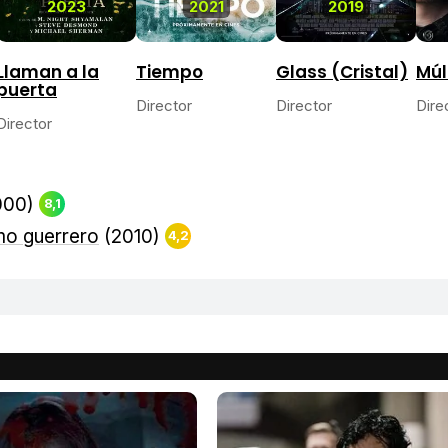
2023
2021
2019
Llaman a la
Tiempo
Glass (Cristal)
Múl
puerta
Director
Director
Dire
Director
000)
8,1
imo guerrero
(2010)
4,2