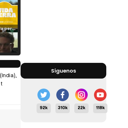
Tráiler 'Vida perra' (2026)
Tráiler Oficial en VOSE 'The Audacity'
Síguenos
India),
ht
Tráiler en español 'Outcome' (2026)
92k
310k
22k
118k
Tráiler 'Do Not Enter' (2026)