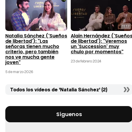
16:13
11:17
Natalia Sánchez ('Sueños
Alain Hernández ('Sueño
de libertad'): "Las
de libertad'): "Veremos
señoras tienen mucho
un 'Succession' muy
criterio, pero también
chulo por momentos"
nos ve mucha gente
23 de febrero 2024
joven"
5 de marzo 2026
Todos los vídeos de 'Natalia Sánchez' (2)
Síguenos