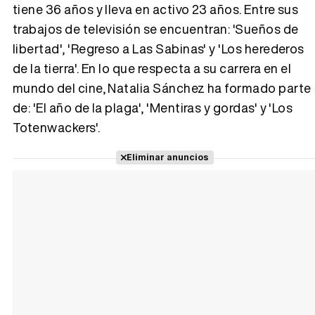
tiene 36 años y lleva en activo 23 años. Entre sus
trabajos de televisión se encuentran: 'Sueños de
Tráiler 'Vida perra' (2026)
libertad', 'Regreso a Las Sabinas' y 'Los herederos
de la tierra'. En lo que respecta a su carrera en el
mundo del cine, Natalia Sánchez ha formado parte
de: 'El año de la plaga', 'Mentiras y gordas' y 'Los
Tráiler Oficial en VOSE 'The Audacity'
Totenwackers'.
Eliminar anuncios
Tráiler en español 'Outcome' (2026)
Tráiler 'Do Not Enter' (2026)