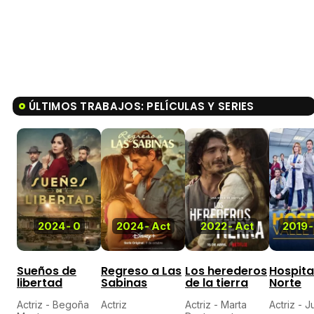
ÚLTIMOS TRABAJOS: PELÍCULAS Y SERIES
2024
-
0
2024
-
Act
2022
-
Act
2019
-
Sueños de
Regreso a Las
Los herederos
Hospital
libertad
Sabinas
de la tierra
Norte
Actriz - Begoña
Actriz
Actriz - Marta
Actriz - 