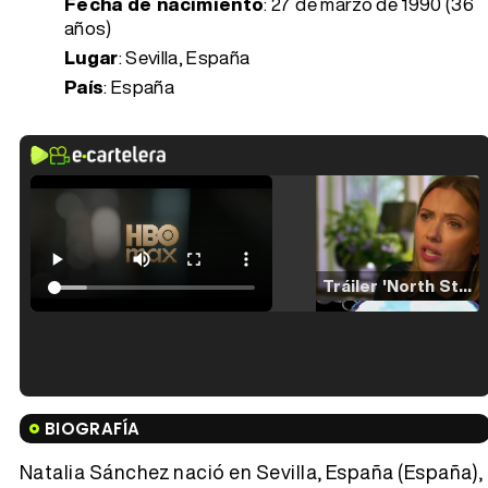
Fecha de nacimiento
:
27 de marzo de 1990 (36
años)
Lugar
: Sevilla, España
País
: España
Tráiler 'North Star' (2023)
Tráiler en español de 'La isla olvidada'
BIOGRAFÍA
Natalia Sánchez nació en Sevilla, España (España),