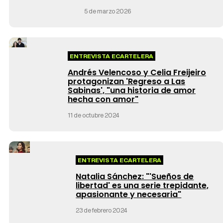
5 de marzo 2026
ENTREVISTA ECARTELERA
Andrés Velencoso y Celia Freijeiro
protagonizan 'Regreso a Las
Sabinas', "una historia de amor
hecha con amor"
11 de octubre 2024
ENTREVISTA ECARTELERA
Natalia Sánchez: "'Sueños de
libertad' es una serie trepidante,
apasionante y necesaria"
23 de febrero 2024