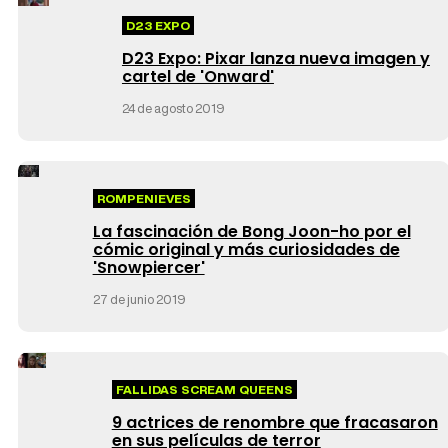
D23 EXPO
D23 Expo: Pixar lanza nueva imagen y
cartel de 'Onward'
24 de agosto 2019
ROMPENIEVES
La fascinación de Bong Joon-ho por el
cómic original y más curiosidades de
'Snowpiercer'
27 de junio 2019
FALLIDAS SCREAM QUEENS
9 actrices de renombre que fracasaron
en sus películas de terror