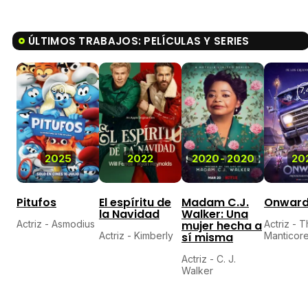
ÚLTIMOS TRABAJOS: PELÍCULAS Y SERIES
9,0
7,
2025
2022
2020
-
2020
20
Pitufos
El espíritu de
Madam C.J.
Onwar
la Navidad
Walker: Una
Actriz - Asmodius
mujer hecha a
Actriz - 
Actriz - Kimberly
sí misma
Manticor
Actriz - C. J.
Walker