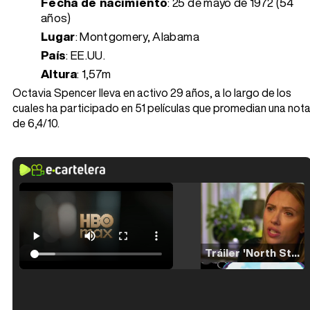
Fecha de nacimiento
:
25 de mayo de 1972 (54
años)
Lugar
: Montgomery, Alabama
País
: EE.UU.
Altura
: 1,57m
Octavia Spencer lleva en activo 29 años, a lo largo de los
cuales ha participado en 51 películas que promedian una not
de 6,4/10.
Tráiler 'North Star' (2023)