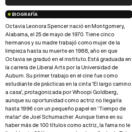
Tráiler en español de 'La isla olvidada'
BIOGRAFÍA
Octavia Leonora Spencer nació en Montgomery,
Alabama, el 25 de mayo de 1970. Tiene cinco
hermanos y su madre trabajó como mujer de la
Tráiler 'Vida perra' (2026)
limpieza hasta su muerte en 1988, año en que
Octavia se graduó en el instituto. Está graduada en
la carrera de Liberal Arts por la Universidad de
Auburn. Su primer trabajo en el cine fue como
Tráiler Oficial en VOSE 'The Audacity'
estudiante de prácticas en la cinta 'El largo camino
a casa', protagonizada por Whoopi Goldberg,
aunque su oportunidad como actriz no llegaría
hasta 1996 con un pequeño papel en 'Tiempo de
Tráiler en español 'Outcome' (2026)
matar' de Joel Schumacher. Aunque tiene en su
haber más de 100 títulos como actriz, la fama no le