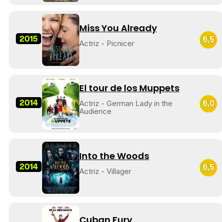
Miss You Already
2015
6,5
Actriz - Picnicer
El tour de los Muppets
2014
6,0
Actriz - German Lady in the
Audience
Into the Woods
2014
6,5
Actriz - Villager
Cuban Fury