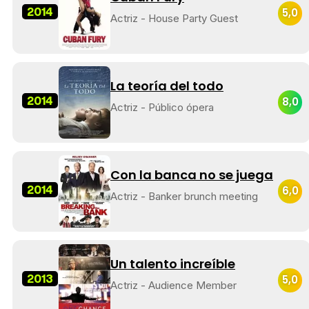
2014
5,0
Actriz - House Party Guest
La teoría del todo
2014
8,0
Actriz - Público ópera
Con la banca no se juega
2014
6,0
Actriz - Banker brunch meeting
Un talento increíble
2013
5,0
Actriz - Audience Member