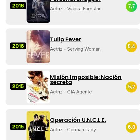
2016
7,7
Actriz - Viajera Eurostar
Tulip Fever
2016
5,4
Actriz - Serving Woman
Misión Imposible: Nación
secreta
2015
5,2
Actriz - CIA Agente
Operación U.N.C.L.E.
2015
6,0
Actriz - German Lady