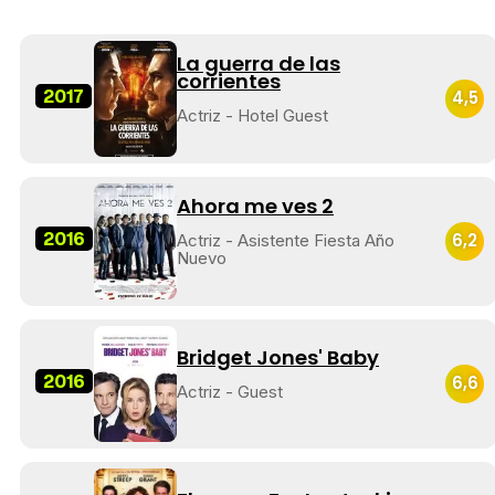
La guerra de las
corrientes
2017
4,5
Actriz - Hotel Guest
Ahora me ves 2
2016
6,2
Actriz - Asistente Fiesta Año
Nuevo
Bridget Jones' Baby
2016
6,6
Actriz - Guest