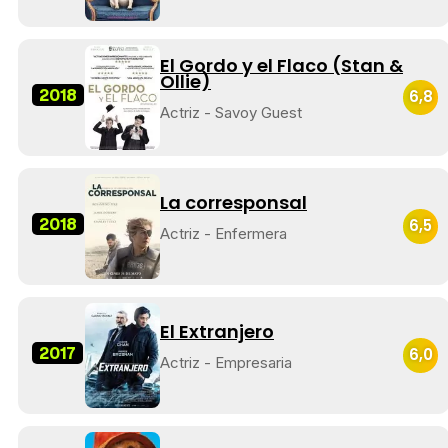
El Gordo y el Flaco (Stan &
Ollie)
2018
6,8
Tráiler 'Do Not Enter' (2026)
Actriz - Savoy Guest
La corresponsal
2018
6,5
Actriz - Enfermera
El Extranjero
2017
6,0
Actriz - Empresaria