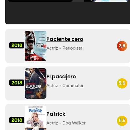
Tráiler en español de 'La isla olvidada'
Paciente cero
2018
2,6
Actriz - Periodista
Tráiler 'Vida perra' (2026)
El pasajero
2018
5,6
Actriz - Commuter
Tráiler Oficial en VOSE 'The Audacity'
Patrick
2018
5,5
Actriz - Dog Walker
Tráiler en español 'Outcome' (2026)