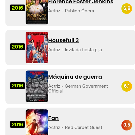
Florence Foster Jenkins
2016
6,8
Actriz - Público Ópera
Housefull 3
2016
Actriz - Invitada fiesta pija
Máquina de guerra
2016
6,1
Actriz - German Government
Official
Fan
2016
0,5
Actriz - Red Carpet Guest