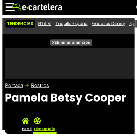
TENDENCIAS
GTA VI
Taquilla España
Fracasos Disney
Spi
Noticias
Cartelera
Películas
Eliminar anuncios
Series
Vídeos
Taquilla
Fotos
Premios
Rostros
Críticas
Entradas
Portada
Rostros
Pamela Betsy Cooper
Perfil
Filmografía