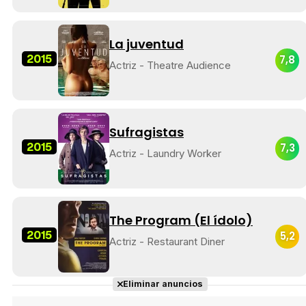
La juventud
2015
7,8
Actriz - Theatre Audience
Sufragistas
2015
7,3
Actriz - Laundry Worker
The Program (El ídolo)
2015
5,2
Actriz - Restaurant Diner
Eliminar anuncios