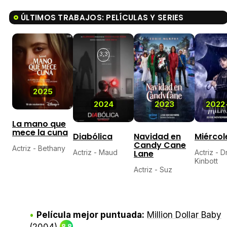
ÚLTIMOS TRABAJOS: PELÍCULAS Y SERIES
3,3
2025
2024
2023
2022
La mano que
mece la cuna
Diabólica
Navidad en
Miércol
Candy Cane
Actriz - Bethany
Actriz - Maud
Lane
Actriz - D
Kinbott
Actriz - Suz
Película mejor puntuada:
Million Dollar Baby
8,8