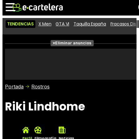
TENDENCIAS
X Men
GTA VI
Taquilla España
Fracasos Dis
Noticias
Cartelera
Películas
Eliminar anuncios
Series
Vídeos
Taquilla
Fotos
Premios
Rostros
Críticas
Entradas
Portada
Rostros
Riki Lindhome
Perfil
Filmografía
Noticias