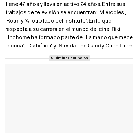
tiene 47 años y lleva en activo 24 años. Entre sus
trabajos de televisión se encuentran: 'Miércoles',
Tráiler 'Vida perra' (2026)
'Roar' y 'Al otro lado del instituto'. En lo que
respecta a su carrera en el mundo del cine, Riki
Lindhome ha formado parte de: 'La mano que mece
la cuna', 'Diabólica' y 'Navidad en Candy Cane Lane'
Tráiler Oficial en VOSE 'The Audacity'
Eliminar anuncios
Tráiler en español 'Outcome' (2026)
Tráiler 'Do Not Enter' (2026)