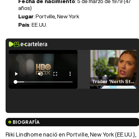
Fecha de nacimiento
:
5 de marzo de 1979 (47
años)
Lugar
: Portville, New York
País
: EE.UU.
Tráiler 'North Star' (2023)
Tráiler en español de 'La isla olvidada'
BIOGRAFÍA
Riki Lindhome nació en Portville, New York (EE.UU.),