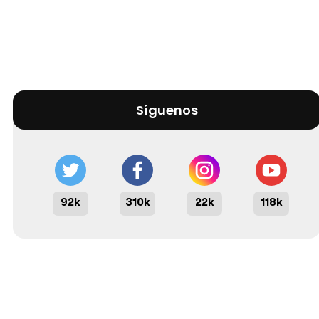
Síguenos
92k
310k
22k
118k