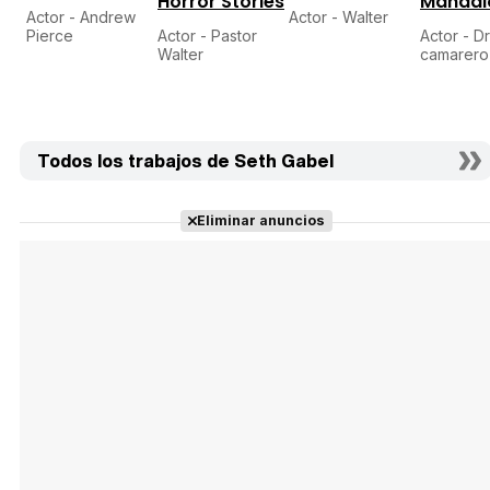
Horror Stories
Mandal
Actor - Andrew
Actor - Walter
Pierce
Actor - Pastor
Actor - D
Walter
camarero
Todos los trabajos de Seth Gabel
Eliminar anuncios