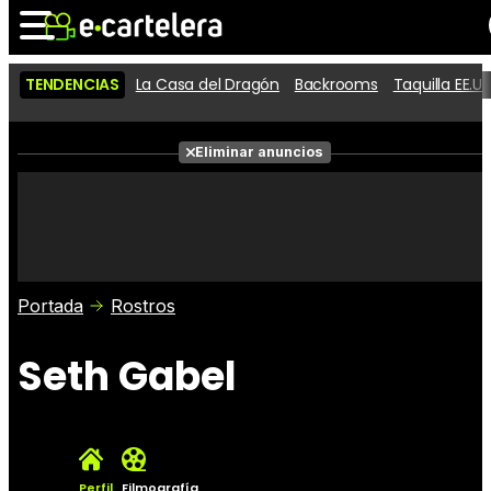
TENDENCIAS
La Casa del Dragón
Backrooms
Taquilla EE.UU
Noticias
Cartelera
Películas
Eliminar anuncios
Series
Vídeos
Taquilla
Fotos
Premios
Rostros
Críticas
Entradas
Portada
Rostros
Seth Gabel
Perfil
Filmografía