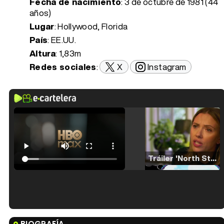
Fecha de nacimiento
:
3 de octubre de 1981 (44
años)
Lugar
: Hollywood, Florida
País
: EE.UU.
Altura
: 1,83m
Redes sociales
:
X
Instagram
Tráiler 'North Star' (2023)
Tráiler en español de 'La isla olvidada'
BIOGRAFÍA