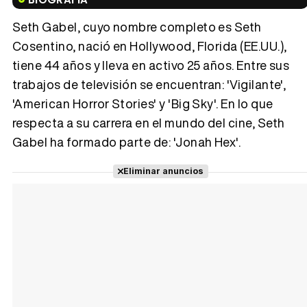
Seth Gabel, cuyo nombre completo es Seth
Cosentino, nació en Hollywood, Florida (EE.UU.),
tiene 44 años y lleva en activo 25 años. Entre sus
Tráiler 'Vida perra' (2026)
trabajos de televisión se encuentran: 'Vigilante',
'American Horror Stories' y 'Big Sky'. En lo que
respecta a su carrera en el mundo del cine, Seth
Gabel ha formado parte de: 'Jonah Hex'.
Tráiler Oficial en VOSE 'The Audacity'
Eliminar anuncios
Tráiler en español 'Outcome' (2026)
Tráiler 'Do Not Enter' (2026)