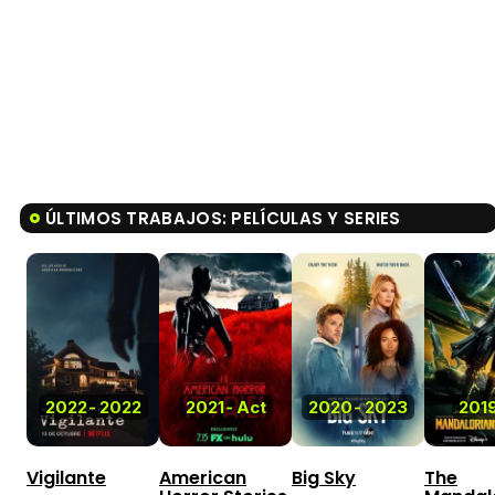
ÚLTIMOS TRABAJOS: PELÍCULAS Y SERIES
2022
-
2022
2021
-
Act
2020
-
2023
201
Vigilante
American
Big Sky
The