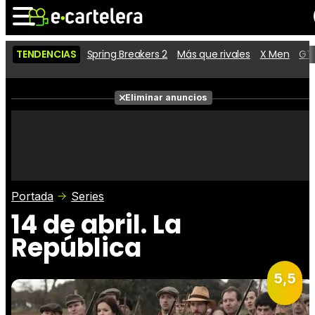
TENDENCIAS
Spring Breakers 2
Más que rivales
X Men
GTA
Noticias
Cartelera
Películas
Eliminar anuncios
Series
Vídeos
Taquilla
Fotos
Premios
Rostros
Críticas
Entradas
Portada
Series
14 de abril. La
República
5,5