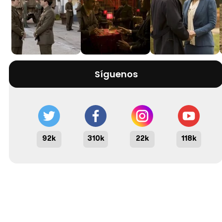
Síguenos
92k
310k
22k
118k