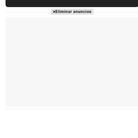
Tráiler en español de 'La isla olvidada'
Eliminar anuncios
Tráiler 'Vida perra' (2026)
Tráiler Oficial en VOSE 'The Audacity'
Tráiler en español 'Outcome' (2026)