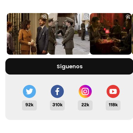
Síguenos
92k
310k
22k
118k