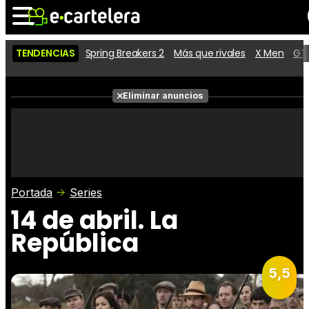
TENDENCIAS
Spring Breakers 2
Más que rivales
X Men
GTA
Noticias
Cartelera
Películas
Eliminar anuncios
Series
Vídeos
Taquilla
Fotos
Premios
Rostros
Críticas
Entradas
Portada
Series
14 de abril. La
República
5,5