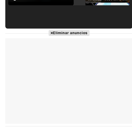
Tráiler en español de 'La isla olvidada'
Eliminar anuncios
Tráiler 'Vida perra' (2026)
Tráiler Oficial en VOSE 'The Audacity'