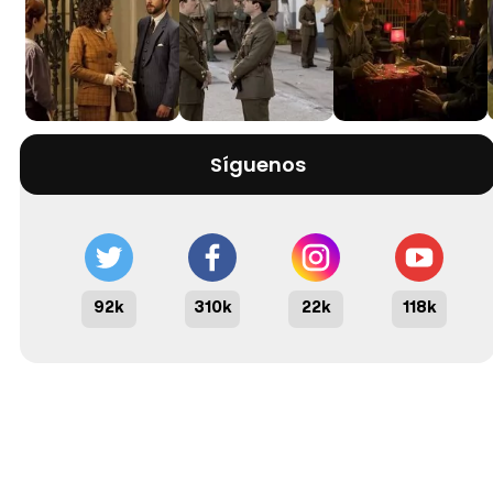
Síguenos
92k
310k
22k
118k