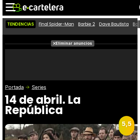
TENDENCIAS
Final Spider-Man
Barbie 2
Dave Bautista
Ba
Noticias
Cartelera
Películas
Eliminar anuncios
Series
Vídeos
Taquilla
Fotos
Premios
Rostros
Críticas
Entradas
Portada
Series
14 de abril. La
República
5,5