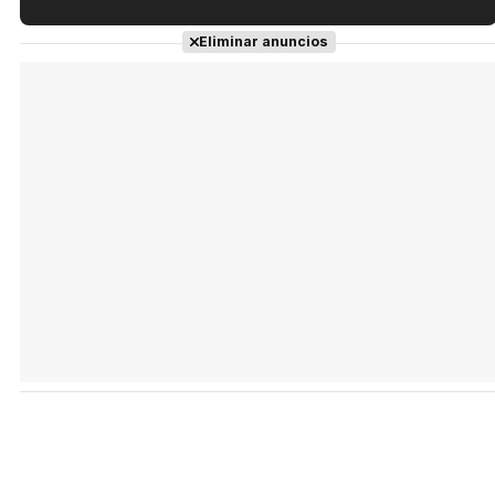
Tráiler en español de 'La isla olvidada'
Eliminar anuncios
Tráiler 'Vida perra' (2026)
Tráiler Oficial en VOSE 'The Audacity'
Tráiler en español 'Outcome' (2026)