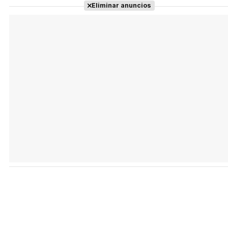
Tráiler en español de 'La isla olvidada'
Eliminar anuncios
Tráiler 'Vida perra' (2026)
Tráiler Oficial en VOSE 'The Audacity'
Tráiler en español 'Outcome' (2026)