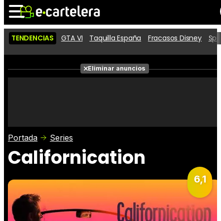
TENDENCIAS
GTA VI
Taquilla España
Fracasos Disney
Spi
Noticias
Cartelera
Películas
Eliminar anuncios
Series
Vídeos
Taquilla
Fotos
Premios
Rostros
Críticas
Entradas
Portada
Series
Californication
6,1