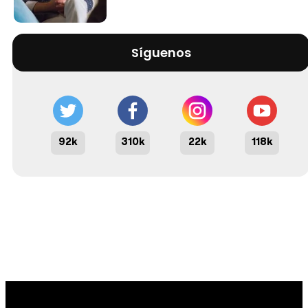
Síguenos
92k
310k
22k
118k