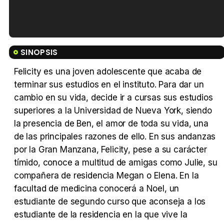
Tráiler en español de 'La isla olvidada'
SINOPSIS
Felicity es una joven adolescente que acaba de
terminar sus estudios en el instituto. Para dar un
cambio en su vida, decide ir a cursas sus estudios
Tráiler 'Vida perra' (2026)
superiores a la Universidad de Nueva York, siendo
la presencia de Ben, el amor de toda su vida, una
de las principales razones de ello. En sus andanzas
por la Gran Manzana, Felicity, pese a su carácter
Tráiler Oficial en VOSE 'The Audacity'
tímido, conoce a multitud de amigas como Julie, su
compañera de residencia Megan o Elena. En la
facultad de medicina conocerá a Noel, un
estudiante de segundo curso que aconseja a los
estudiante de la residencia en la que vive la
Tráiler en español 'Outcome' (2026)