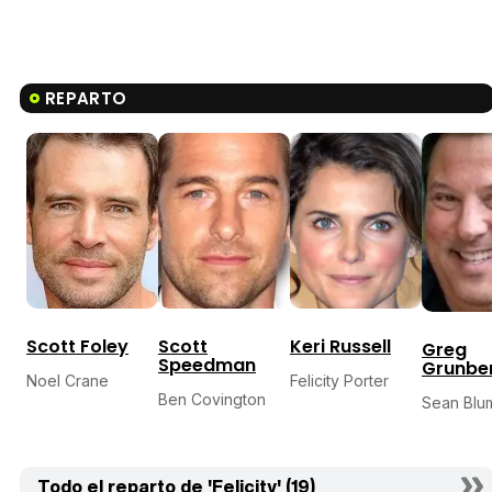
REPARTO
Scott Foley
Scott
Keri Russell
Greg
Speedman
Grunbe
Noel Crane
Felicity Porter
Ben Covington
Sean Blu
Todo el reparto de 'Felicity' (19)