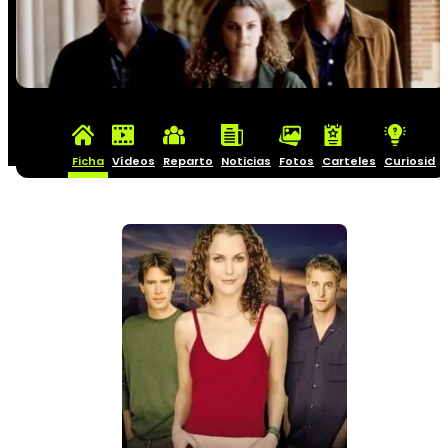
Ficha
Vídeos
Reparto
Noticias
Fotos
Carteles
Curiosida