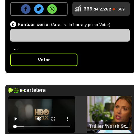
669
de 2.282
-669
Puntuar serie:
(Arrastra la barra y pulsa Votar)
...
Votar
Tráiler 'North Star' (2023)