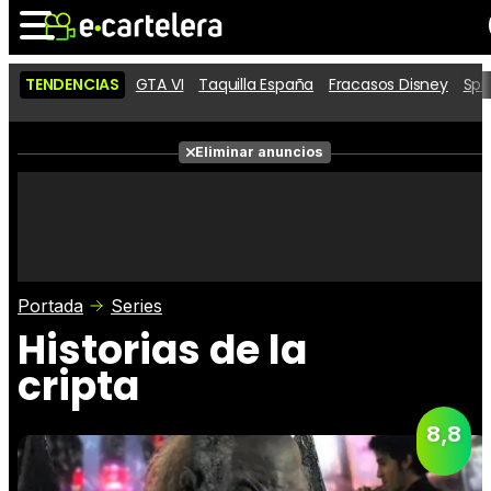
TENDENCIAS
GTA VI
Taquilla España
Fracasos Disney
Spi
Noticias
Cartelera
Películas
Eliminar anuncios
Series
Vídeos
Taquilla
Fotos
Premios
Rostros
Críticas
Entradas
Portada
Series
Historias de la
cripta
8,8