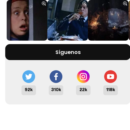
Síguenos
92k
310k
22k
118k