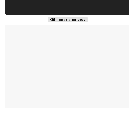
Tráiler en español de 'La isla olvidada'
Eliminar anuncios
Tráiler 'Vida perra' (2026)
Tráiler Oficial en VOSE 'The Audacity'
Tráiler en español 'Outcome' (2026)