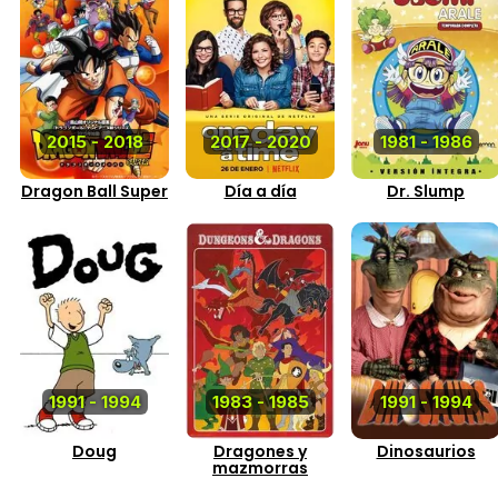
2015 - 2018
2017 - 2020
1981 - 1986
Dragon Ball Super
Día a día
Dr. Slump
1991 - 1994
1983 - 1985
1991 - 1994
Doug
Dragones y
Dinosaurios
mazmorras