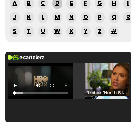
A
B
C
D
E
F
G
H
I
J
K
L
M
N
O
P
Q
R
S
T
U
W
X
Y
Z
#
Tráiler 'North Star' (2023)
Tráiler en español de 'La isla olvidada'