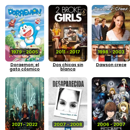
1979 - 2005
2011 - 2017
1998 - 2003
Doraemon: el
Dos chicas sin
Dawson crece
gato cósmico
blanca
2021 - 2022
2007 - 2008
2006 - 2007