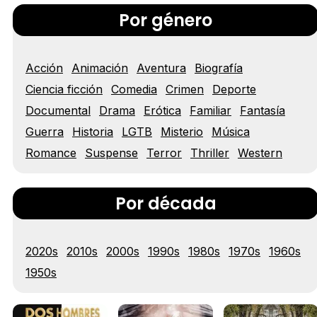
Por género
Acción
Animación
Aventura
Biografía
Tráiler 'Vida perra' (2026)
Ciencia ficción
Comedia
Crimen
Deporte
Documental
Drama
Erótica
Familiar
Fantasía
Guerra
Historia
LGTB
Misterio
Música
Tráiler Oficial en VOSE 'The Audacity'
Romance
Suspense
Terror
Thriller
Western
Por década
Tráiler en español 'Outcome' (2026)
2020s
2010s
2000s
1990s
1980s
1970s
1960s
1950s
Tráiler 'Do Not Enter' (2026)