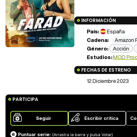
INFORMACIÓN
País:
España
Cadena:
Amazon P
Género:
Acción
Estudios:
MOD Prod
FECHAS DE ESTRENO
12 Diciembre 2023
PARTICIPA
Seguir
Escribir crítica
Co
Puntuar serie:
(Arrastra la barra y pulsa Votar)