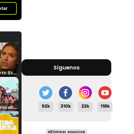
otar
Síguenos
Tráiler 'North Star' (2023)
92k
310k
22k
118k
Tráiler en español de 'La isla olvidada'
Eliminar anuncios