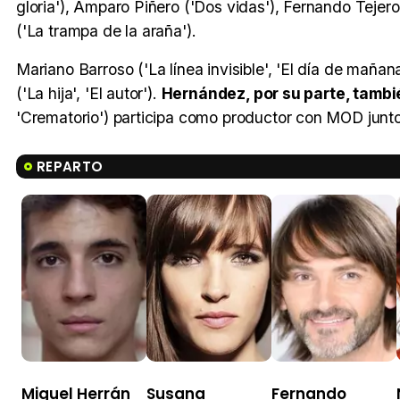
gloria'), Amparo Piñero ('Dos vidas'), Fernando Teje
('La trampa de la araña').
Mariano Barroso ('La línea invisible', 'El día de mañan
('La hija', 'El autor').
Hernández, por su parte, tambi
'Crematorio') participa como productor con MOD junt
REPARTO
Miguel Herrán
Susana
Fernando