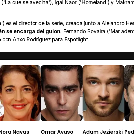
ro ('La que se avecina'), Igal Naor ('Homeland') y Makra
a') es el director de la serie, creada junto a Alejandro H
én se encarga del guion
. Fernando Bovaira ('Mar adent
o con Anxo Rodríguez para Espotlight.
Nora Navas
Omar Ayuso
Adam Jezierski
Ped