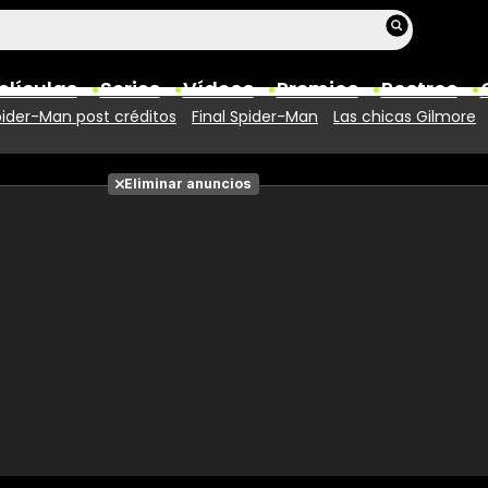
elículas
Series
Vídeos
Premios
Rostros
ider-Man post créditos
Final Spider-Man
Las chicas Gilmore
Películas
Eliminar anuncios
Fotos
Entradas