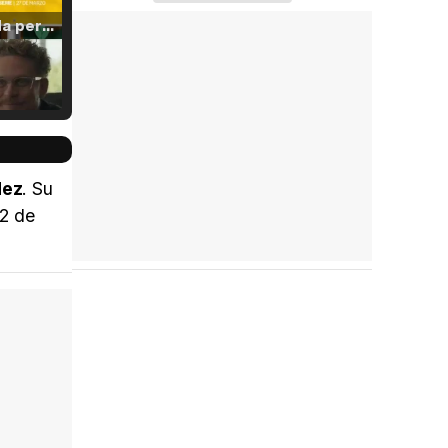
Tráiler 'Vida perra' (2026)
Tráiler Oficial en VOSE 'The Audacity'
dez
. Su
12 de
Tráiler en español 'Outcome' (2026)
Tráiler 'Do Not Enter' (2026)