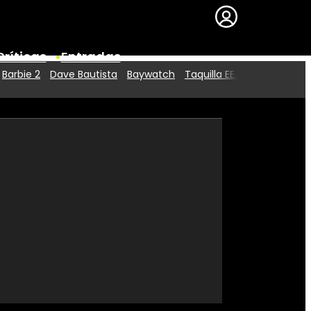
Críticas
Entradas
Barbie 2
Dave Bautista
Baywatch
Taquilla EE.UU.
Series
Premios