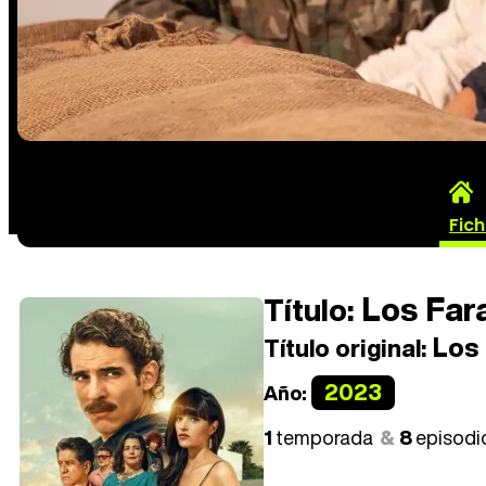
Fic
Los Far
Título:
Los 
Título original:
2023
Año:
1
temporada
8
episodi