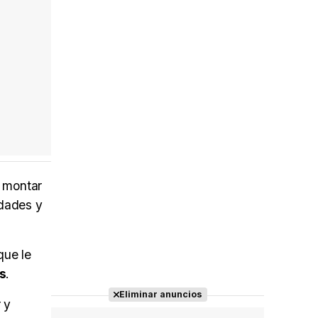
n montar
idades y
que le
s
.
Eliminar anuncios
 y