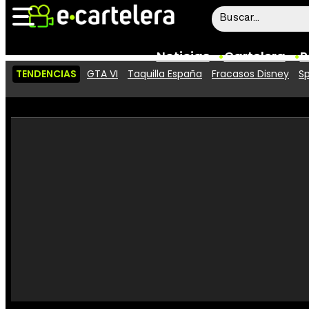
Noticias
Cartelera
P
TENDENCIAS
GTA VI
Taquilla España
Fracasos Disney
Sp
Noticias
Cartelera
Vídeos
Taquilla
Rostros
Críticas