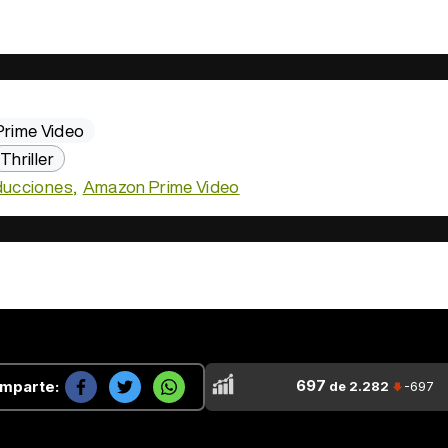
rime Video
Thriller
ucciones
Amazon Prime Video
697
mparte:
de 2.282
-697