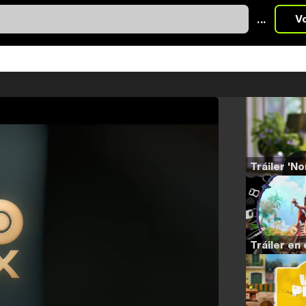
...
V