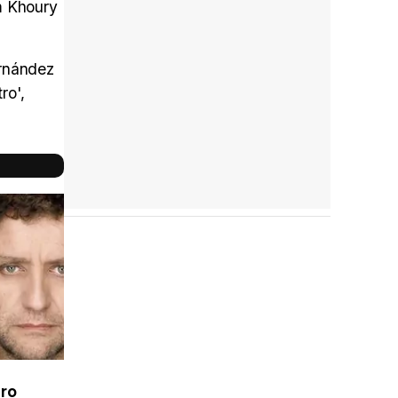
m Khoury
ernández
ro',
Reparto
completo
ro