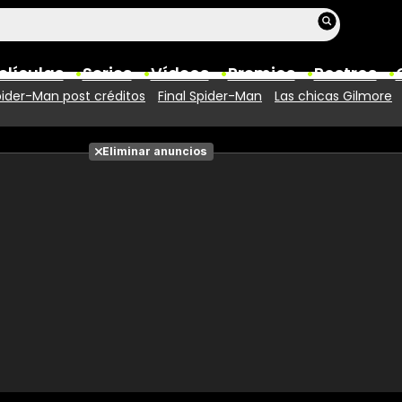
elículas
Series
Vídeos
Premios
Rostros
ider-Man post créditos
Final Spider-Man
Las chicas Gilmore
Películas
Eliminar anuncios
Fotos
Entradas