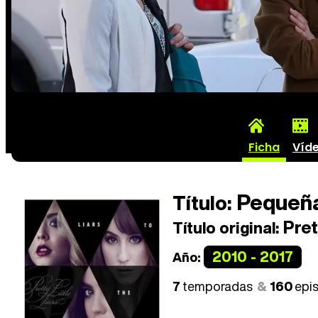
Ficha
Víd
Pequeña
Título:
Prett
Título original:
2010 - 2017
Año:
7
temporadas
160
epi