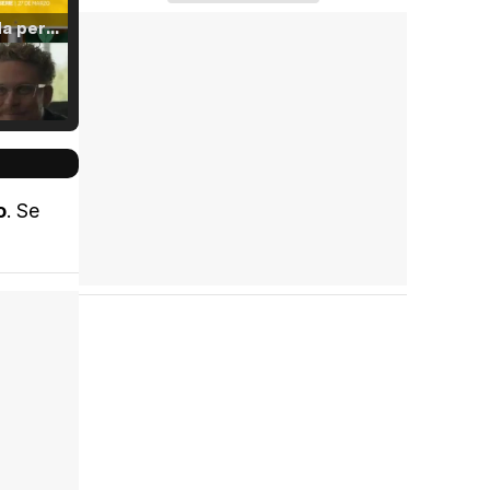
Tráiler 'Vida perra' (2026)
Tráiler Oficial en VOSE 'The Audacity'
o
. Se
Tráiler en español 'Outcome' (2026)
Tráiler 'Do Not Enter' (2026)