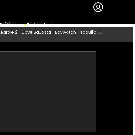
Críticas
Entradas
Barbie 2
Dave Bautista
Baywatch
Taquilla EE.UU.
Series
Premios