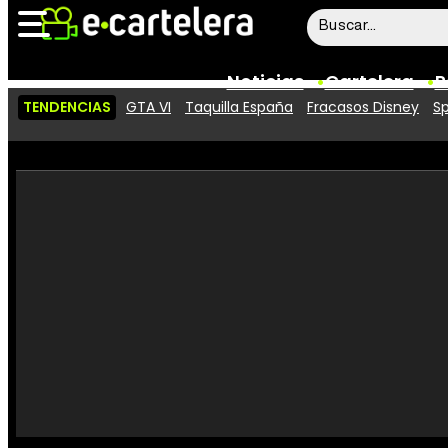
Noticias
Cartelera
P
TENDENCIAS
GTA VI
Taquilla España
Fracasos Disney
Sp
Noticias
Cartelera
Vídeos
Taquilla
Rostros
Críticas