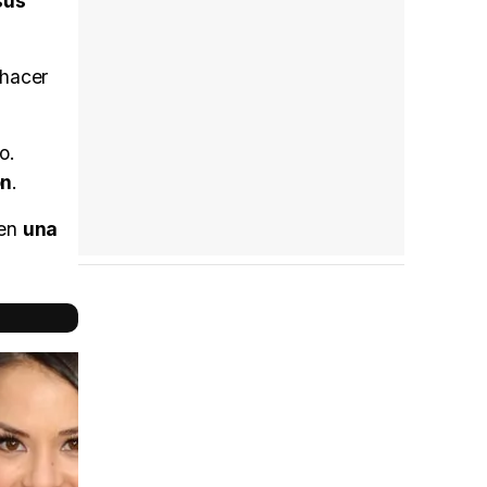
sus
 hacer
o.
on
.
 en
una
Reparto
completo