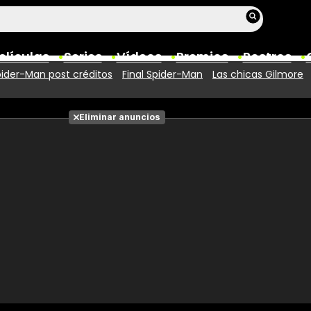
elículas
Series
Vídeos
Premios
Rostros
ider-Man post créditos
Final Spider-Man
Las chicas Gilmore
Películas
Eliminar anuncios
Fotos
Entradas