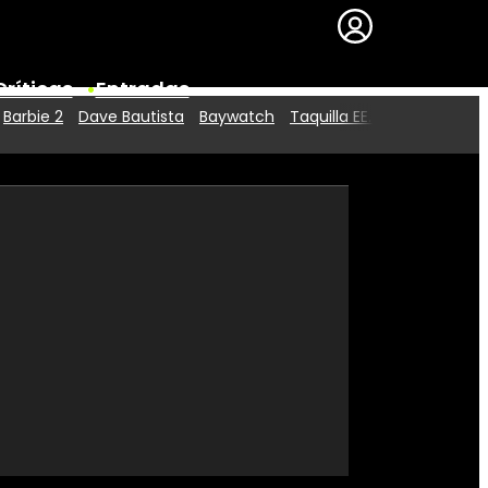
Críticas
Entradas
Barbie 2
Dave Bautista
Baywatch
Taquilla EE.UU.
Series
Premios