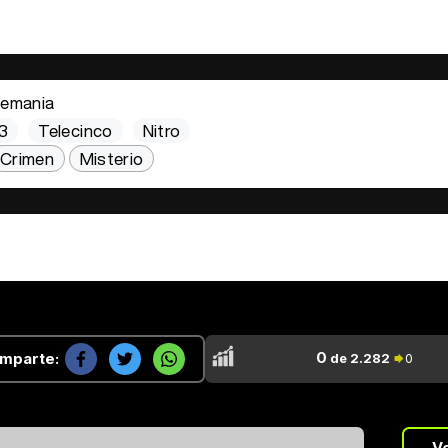
lemania
3
Telecinco
Nitro
Crimen
Misterio
0
mparte:
de 2.282
0
...
V