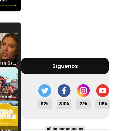
Tráiler 'North Star' (2023)
Síguenos
Tráiler en español de 'La isla olvidada'
92k
310k
22k
118k
Eliminar anuncios
Tráiler 'Vida perra' (2026)