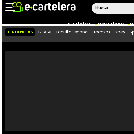
Noticias
Cartelera
P
TENDENCIAS
GTA VI
Taquilla España
Fracasos Disney
Sp
Noticias
Cartelera
Vídeos
Taquilla
Rostros
Críticas