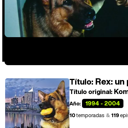
Rex: un 
Título:
Kom
Título original:
1994 - 2004
Año:
10
temporadas
119
epi