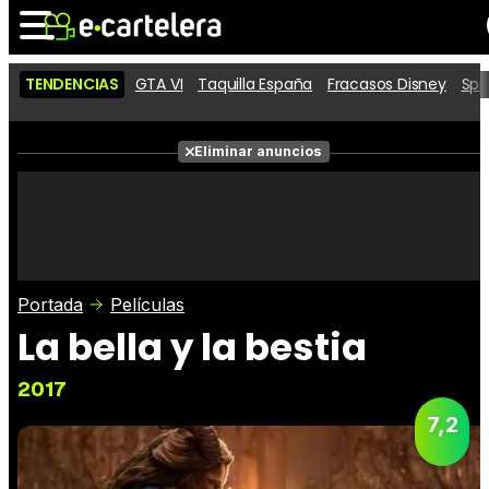
TENDENCIAS
GTA VI
Taquilla España
Fracasos Disney
Spi
Noticias
Cartelera
Películas
Eliminar anuncios
Series
Vídeos
Taquilla
Fotos
Premios
Rostros
Críticas
Entradas
Portada
Películas
La bella y la bestia
2017
7,2