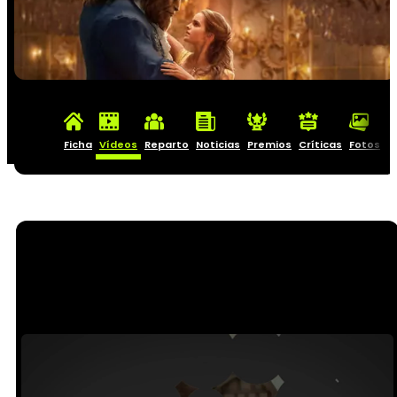
Ficha
Vídeos
Reparto
Noticias
Premios
Críticas
Fotos
C