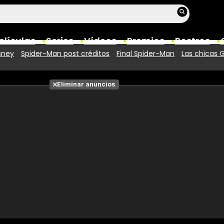
elículas
Series
Vídeos
Premios
Rostros
sney
Spider-Man post créditos
Final Spider-Man
Las chicas 
Películas
Eliminar anuncios
Fotos
Entradas