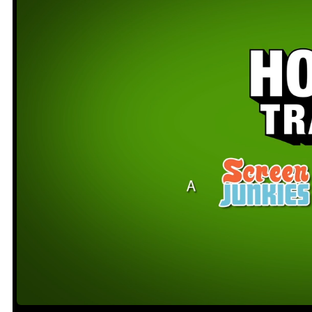
Loaded
:
Unmute
17.40%