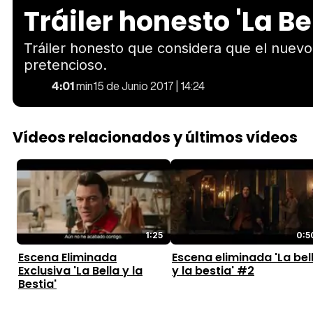
Tráiler honesto 'La Bel
Tráiler honesto que considera que el nuevo r
pretencioso.
4:01
min
15 de Junio 2017 | 14:24
Vídeos relacionados y últimos vídeos
1:25
0:5
Escena Eliminada
Escena eliminada 'La bel
Exclusiva 'La Bella y la
y la bestia' #2
Bestia'