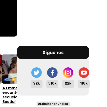
Síguenos
10:39
2:07
92k
310k
22k
118k
eCatfight: ¿A favor o en
A Emma Watson le
contra de la nueva
encantaría hacer la
adaptación de 'La Bella y
secuela de 'La Bella y la
la Bestia'?
Bestia'
Eliminar anuncios