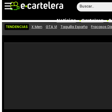
Noticias
Cartelera
P
TENDENCIAS
X Men
GTA VI
Taquilla España
Fracasos Di
Noticias
Cartelera
Vídeos
Taquilla
Rostros
Críticas