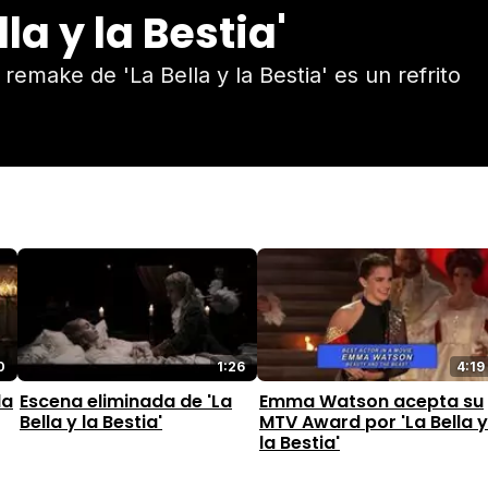
la y la Bestia'
emake de 'La Bella y la Bestia' es un refrito
0
1:26
4:19
la
Escena eliminada de 'La
Emma Watson acepta su
Bella y la Bestia'
MTV Award por 'La Bella y
la Bestia'